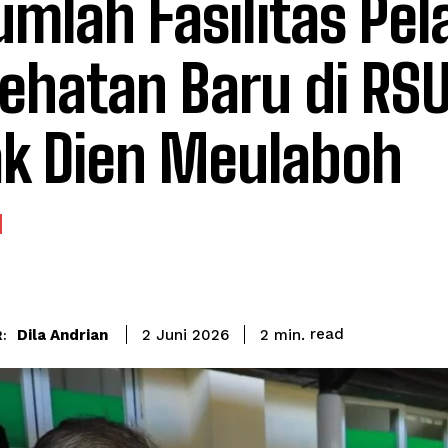
umlah Fasilitas Pe
ehatan Baru di RSU
k Dien Meulaboh
read
Dila Andrian
2
min.
2 Juni 2026
: