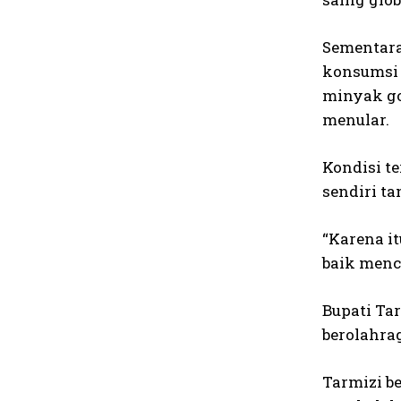
Sementara
konsumsi 
minyak go
menular.
Kondisi t
sendiri ta
“Karena i
baik menc
Bupati Ta
berolahra
Tarmizi b