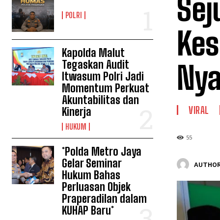
Sej
POLRI
Kes
Kapolda Malut
Tegaskan Audit
Nya
Itwasum Polri Jadi
Momentum Perkuat
Akuntabilitas dan
VIRAL
Kinerja
HUKUM
55
*Polda Metro Jaya
Gelar Seminar
AUTHOR
Hukum Bahas
Perluasan Objek
Praperadilan dalam
KUHAP Baru*