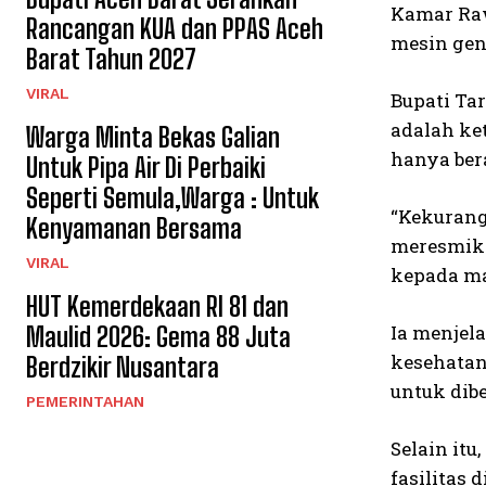
Kamar Raw
Rancangan KUA dan PPAS Aceh
mesin gen
Barat Tahun 2027
VIRAL
Bupati Ta
adalah ke
Warga Minta Bekas Galian
hanya ber
Untuk Pipa Air Di Perbaiki
Seperti Semula,Warga : Untuk
“Kekurang
Kenyamanan Bersama
meresmika
VIRAL
kepada ma
HUT Kemerdekaan RI 81 dan
Ia menjel
Maulid 2026: Gema 88 Juta
kesehatan
Berdzikir Nusantara
untuk dib
PEMERINTAHAN
Selain it
fasilitas