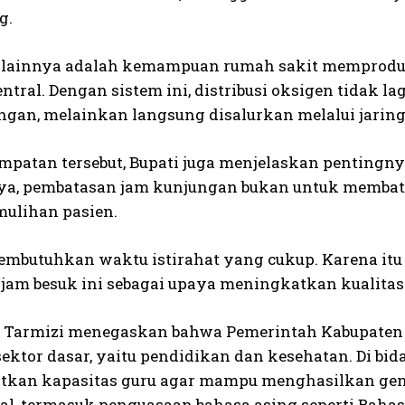
g.
lainnya adalah kemampuan rumah sakit memproduks
entral. Dengan sistem ini, distribusi oksigen tidak
angan, melainkan langsung disalurkan melalui jarin
mpatan tersebut, Bupati juga menjelaskan pentingny
a, pembatasan jam kunjungan bukan untuk membat
mulihan pasien.
embutuhkan waktu istirahat yang cukup. Karena i
 jam besuk ini sebagai upaya meningkatkan kualitas
in, Tarmizi menegaskan bahwa Pemerintah Kabupate
sektor dasar, yaitu pendidikan dan kesehatan. Di bi
kan kapasitas guru agar mampu menghasilkan gener
bal, termasuk penguasaan bahasa asing seperti Baha