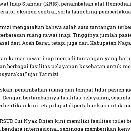
at Inap Standar (KRIS), penambahan alat Hemodiali
erator oksigen sentral, serta launching pemberlakua
rmizi mengatakan bahwa salah satu tantangan terbes
terbatasan ruang rawat inap. Tingginya jumlah pasi
asal dari Aceh Barat, tetapi juga dari Kabupaten Na
an kamar rawat inap menjadi tantangan yang harus se
n berbagai fasilitas pelayanan kesehatan untuk me
syarakat,” ujar Tarmizi.
askan, penambahan ruang dan tempat tidur pasien j
. Dengan bertambahnya fasilitas pelayanan, sejum
erhentikan kini tetap dapat dipertahankan untuk m
u, RSUD Cut Nyak Dhien kini memiliki fasilitas toil
 di bandara internasional, sehingga memberikan ken