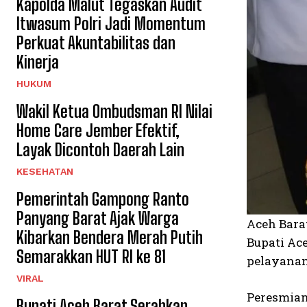
Kapolda Malut Tegaskan Audit
Itwasum Polri Jadi Momentum
Perkuat Akuntabilitas dan
Kinerja
HUKUM
Wakil Ketua Ombudsman RI Nilai
Home Care Jember Efektif,
Layak Dicontoh Daerah Lain
KESEHATAN
Pemerintah Gampong Ranto
Panyang Barat Ajak Warga
Aceh Bara
Kibarkan Bendera Merah Putih
Bupati Ac
Semarakkan HUT RI ke 81
pelayanan
VIRAL
Peresmian
Bupati Aceh Barat Serahkan