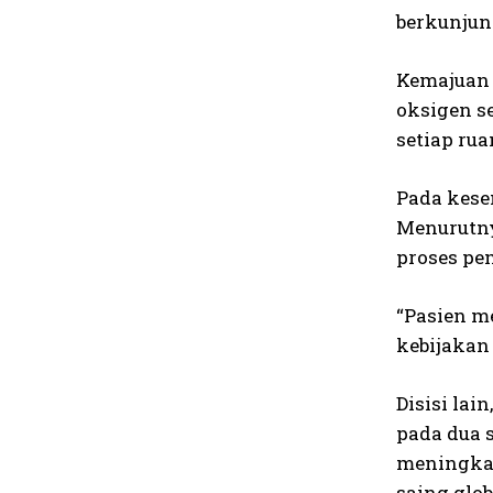
berkunjun
Kemajuan 
oksigen s
setiap ru
Pada kese
Menurutny
proses pe
“Pasien m
kebijakan
Disisi la
pada dua 
meningkat
saing glo