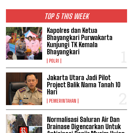
TOP 5 THIS WEEK
Kapolres dan Ketua
Bhayangkari Purwakarta
Kunjungi TK Kemala
Bhayangkari
POLRI
Jakarta Utara Jadi Pilot
Project Balik Nama Tanah 10
Hari
PEMERINTAHAN
Normalisasi Saluran Air Dan
Drainase Digencarkan Untuk