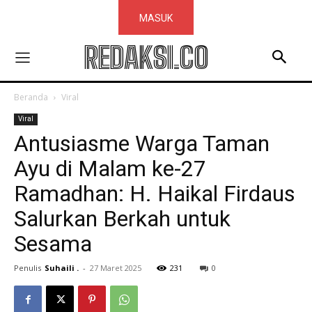
MASUK
REDAKSI.CO
Beranda
Viral
Viral
Antusiasme Warga Taman
Ayu di Malam ke-27
Ramadhan: H. Haikal Firdaus
Salurkan Berkah untuk
Sesama
Penulis
Suhaili .
-
27 Maret 2025
231
0