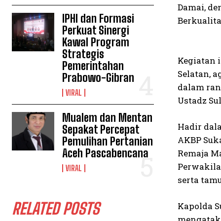
Damai, de
IPHI dan Formasi
Berkualita
Perkuat Sinergi
Kawal Program
Strategis
Kegiatan 
Pemerintahan
Selatan, a
Prabowo-Gibran
dalam ran
VIRAL
Ustadz Su
Mualem dan Mentan
Hadir dala
Sepakat Percepat
AKBP Suka
Pemulihan Pertanian
Aceh Pascabencana
Remaja Ma
Perwakila
VIRAL
serta tam
RELATED POSTS
Kapolda S
mengataka