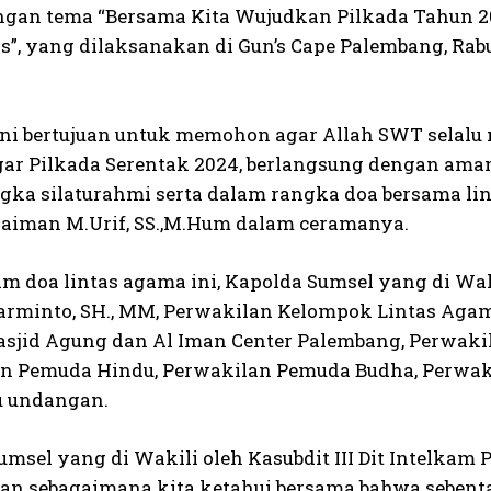
ngan tema “Bersama Kita Wujudkan Pilkada Tahun 2
s”, yang dilaksanakan di Gun’s Cape Palembang, Rabu 
ini bertujuan untuk memohon agar Allah SWT selalu
gar Pilkada Serentak 2024, berlangsung dengan aman
gka silaturahmi serta dalam rangka doa bersama lin
laiman M.Urif, SS.,M.Hum dalam ceramanya.
m doa lintas agama ini, Kapolda Sumsel yang di Waki
rminto, SH., MM, Perwakilan Kelompok Lintas Agam
sjid Agung dan Al Iman Center Palembang, Perwakil
n Pemuda Hindu, Perwakilan Pemuda Budha, Perwa
u undangan.
umsel yang di Wakili oleh Kasubdit III Dit Intelkam
n sebagaimana kita ketahui bersama bahwa sebenta