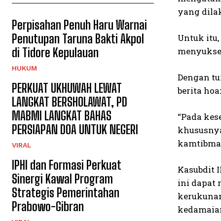
yang dila
Perpisahan Penuh Haru Warnai
Penutupan Taruna Bakti Akpol
Untuk itu
di Tidore Kepulauan
menyukses
HUKUM
Dengan tu
PERKUAT UKHUWAH LEWAT
berita ho
LANGKAT BERSHOLAWAT, PD
MABMI LANGKAT BAHAS
“Pada kes
PERSIAPAN DOA UNTUK NEGERI
khususnya
kamtibmas
VIRAL
IPHI dan Formasi Perkuat
Kasubdit 
Sinergi Kawal Program
ini dapat
Strategis Pemerintahan
kerukunan
Prabowo-Gibran
kedamaian