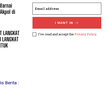
Warnai
Akpol di
I WANT IN
T LANGKAT
I've read and accept the
Privacy Policy
.
I LANGKAT
NTUK
s Berita :