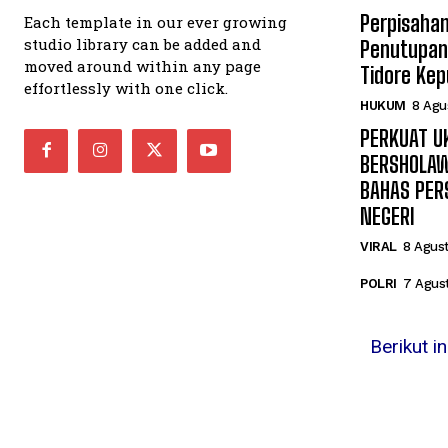
Perpisaha
Each template in our ever growing
studio library can be added and
Penutupan 
moved around within any page
Tidore Ke
effortlessly with one click.
HUKUM
8 Agu
PERKUAT U
BERSHOLAW
BAHAS PER
NEGERI
VIRAL
8 Agus
POLRI
7 Agus
Berikut i