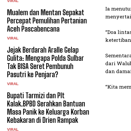
VIRAL
Ia menutu
Mualem dan Mentan Sepakat
menyertai
Percepat Pemulihan Pertanian
Aceh Pascabencana
“Doa lint
VIRAL
ketertiba
Jejak Berdarah Aralle Gelap
Sementara
Gulita: Mengapa Polda Sulbar
dari Walu
Tak BISA Seret Pembunuh
dan damai
Pasutri ke Penjara?
VIRAL
“Kita mem
Bupati Tarmizi dan Plt
Kalak.BPBD Serahkan Bantuan
Masa Panik ke Keluarga Korban
Kebakaran di Drien Rampak
VIRAL