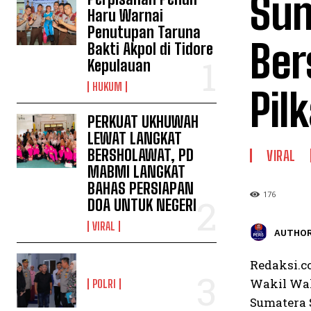
Sum
Haru Warnai
Penutupan Taruna
Ber
Bakti Akpol di Tidore
Kepulauan
HUKUM
Pil
PERKUAT UKHUWAH
LEWAT LANGKAT
BERSHOLAWAT, PD
VIRAL
MABMI LANGKAT
BAHAS PERSIAPAN
176
DOA UNTUK NEGERI
VIRAL
AUTHOR
Redaksi.c
Wakil Wal
POLRI
Sumatera 