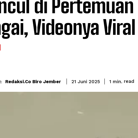
cul di Pertemuan
gai, Videonya Viral
read
Redaksi.co Biro Jember
1
min.
21 Juni 2025
: