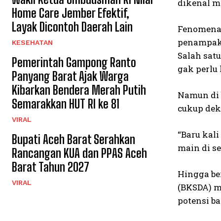
dikenal m
Home Care Jember Efektif,
Layak Dicontoh Daerah Lain
Fenomena 
penampaka
KESEHATAN
Salah sat
Pemerintah Gampong Ranto
gak perlu 
Panyang Barat Ajak Warga
Kibarkan Bendera Merah Putih
Namun di 
Semarakkan HUT RI ke 81
cukup dek
VIRAL
“Baru kal
Bupati Aceh Barat Serahkan
main di se
Rancangan KUA dan PPAS Aceh
Barat Tahun 2027
Hingga be
VIRAL
(BKSDA) m
potensi b