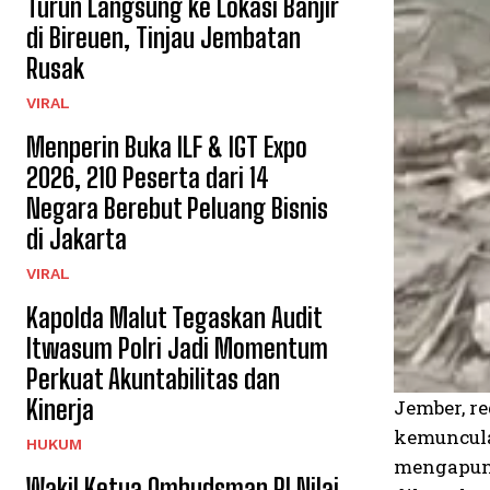
Turun Langsung ke Lokasi Banjir
di Bireuen, Tinjau Jembatan
Rusak
VIRAL
Menperin Buka ILF & IGT Expo
2026, 210 Peserta dari 14
Negara Berebut Peluang Bisnis
di Jakarta
VIRAL
Kapolda Malut Tegaskan Audit
Itwasum Polri Jadi Momentum
Perkuat Akuntabilitas dan
Kinerja
Jember, r
kemunculan
HUKUM
mengapung
Wakil Ketua Ombudsman RI Nilai