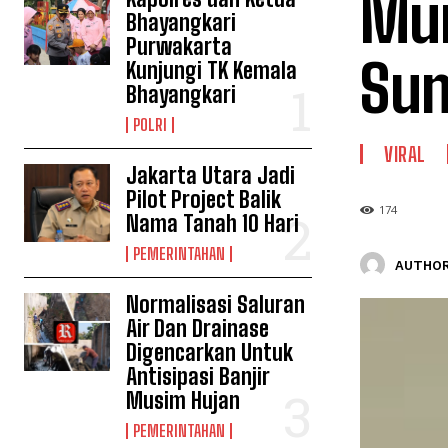
Mun
Bhayangkari
Purwakarta
Sun
Kunjungi TK Kemala
Bhayangkari
POLRI
VIRAL
Jakarta Utara Jadi
Pilot Project Balik
174
Nama Tanah 10 Hari
PEMERINTAHAN
AUTHOR
Normalisasi Saluran
Air Dan Drainase
Digencarkan Untuk
Antisipasi Banjir
Musim Hujan
PEMERINTAHAN