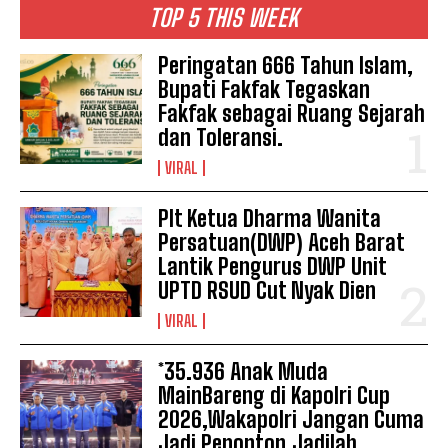
TOP 5 THIS WEEK
Peringatan 666 Tahun Islam,
Bupati Fakfak Tegaskan
Fakfak sebagai Ruang Sejarah
dan Toleransi.
VIRAL
Plt Ketua Dharma Wanita
Persatuan(DWP) Aceh Barat
Lantik Pengurus DWP Unit
UPTD RSUD Cut Nyak Dien
VIRAL
*35.936 Anak Muda
MainBareng di Kapolri Cup
2026,Wakapolri Jangan Cuma
Jadi Penonton,Jadilah