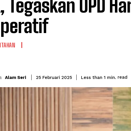
, Tegaskan OPD Ha
peratif
NTAHAN
read
Alam Seri
Less than 1
min.
25 Februari 2025
: