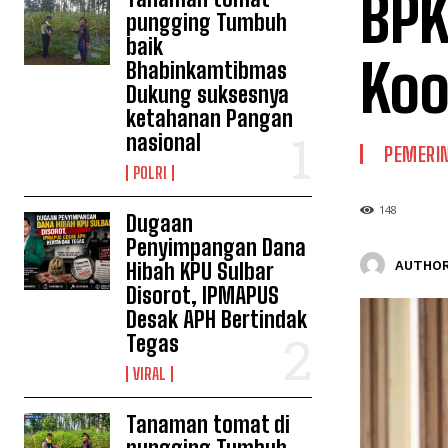
BPK
pungging Tumbuh
baik
Koo
Bhabinkamtibmas
Dukung suksesnya
ketahanan Pangan
nasional
PEMERI
POLRI
148
Dugaan
Penyimpangan Dana
AUTHOR
Hibah KPU Sulbar
Disorot, IPMAPUS
Desak APH Bertindak
Tegas
VIRAL
Tanaman tomat di