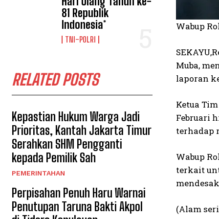
Hari Ulang Tahun ke-
81 Republik
Indonesia*
Wabup Roh
TNI-POLRI
SEKAYU,Re
Muba, men
RELATED POSTS
laporan ke
Ketua Tim
Kepastian Hukum Warga Jadi
Februari 
Prioritas, Kantah Jakarta Timur
terhadap 
Serahkan SHM Pengganti
kepada Pemilik Sah
Wabup Ro
terkait u
PEMERINTAHAN
mendesak. 
Perpisahan Penuh Haru Warnai
Penutupan Taruna Bakti Akpol
(Alam seri