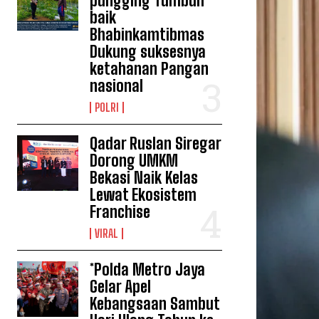
pungging Tumbuh
baik
Bhabinkamtibmas
Dukung suksesnya
ketahanan Pangan
nasional
POLRI
Qadar Ruslan Siregar
Dorong UMKM
Bekasi Naik Kelas
Lewat Ekosistem
Franchise
VIRAL
*Polda Metro Jaya
Gelar Apel
Kebangsaan Sambut