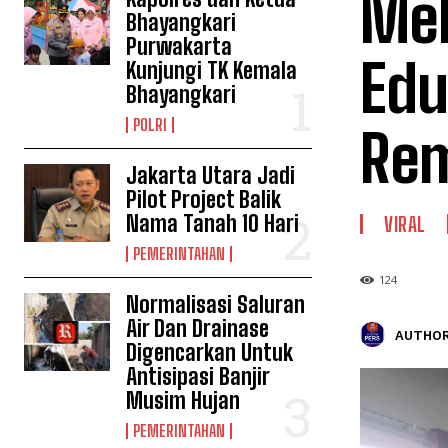
Mel
Bhayangkari
Purwakarta
Edu
Kunjungi TK Kemala
Bhayangkari
POLRI
Rem
Jakarta Utara Jadi
Pilot Project Balik
Nama Tanah 10 Hari
VIRAL
PEMERINTAHAN
124
Normalisasi Saluran
Air Dan Drainase
AUTHOR
Digencarkan Untuk
Antisipasi Banjir
Musim Hujan
PEMERINTAHAN