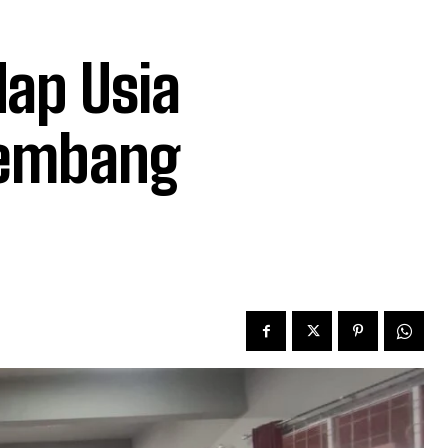
ap Usia
lembang