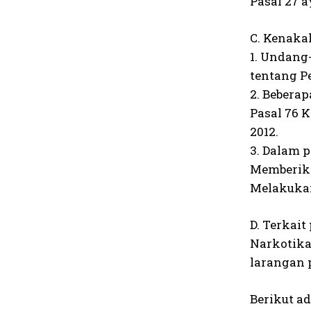
Pasal 27 ay
C. Kenaka
1. Undang
tentang P
2. Bebera
Pasal 76 
2012.
3. Dalam 
Memberika
Melakukan
D. Terkai
Narkotika
larangan 
Berikut ad