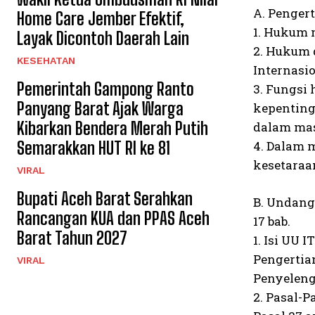
A. Penger
Home Care Jember Efektif,
1. Hukum m
Layak Dicontoh Daerah Lain
2. Hukum 
KESEHATAN
Internasio
Pemerintah Gampong Ranto
3. Fungsi
Panyang Barat Ajak Warga
kepenting
Kibarkan Bendera Merah Putih
dalam ma
Semarakkan HUT RI ke 81
4. Dalam m
kesetaraa
VIRAL
Bupati Aceh Barat Serahkan
B. Undang
Rancangan KUA dan PPAS Aceh
17 bab.
Barat Tahun 2027
1. Isi UU 
Pengertian
VIRAL
Penyeleng
2. Pasal-P