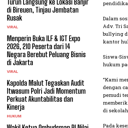
Turun Langsung ke Lokasi Banjir
pendidika
di Bireuen, Tinjau Jembatan
Rusak
Dalam sos
Adv. Tri 
VIRAL
bullying 
Menperin Buka ILF & IGT Expo
kantor hu
2026, 210 Peserta dari 14
Negara Berebut Peluang Bisnis
Siswa-Sis
di Jakarta
hukum pad
VIRAL
“Kami mem
Kapolda Malut Tegaskan Audit
dengan ca
Itwasum Polri Jadi Momentum
pemudi te
Perkuat Akuntabilitas dan
memberika
Kinerja
di sekola
HUKUM
Pada kese
Wakil Ketua Ombudsman RI Nilai