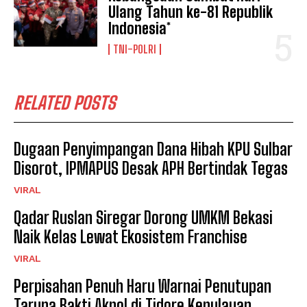
Ulang Tahun ke-81 Republik
Indonesia*
TNI-POLRI
RELATED POSTS
Dugaan Penyimpangan Dana Hibah KPU Sulbar
Disorot, IPMAPUS Desak APH Bertindak Tegas
VIRAL
Qadar Ruslan Siregar Dorong UMKM Bekasi
Naik Kelas Lewat Ekosistem Franchise
VIRAL
Perpisahan Penuh Haru Warnai Penutupan
Taruna Bakti Akpol di Tidore Kepulauan