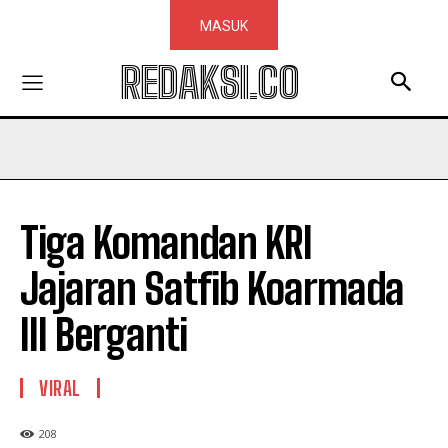
MASUK
REDAKSI.CO
Tiga Komandan KRI
Jajaran Satfib Koarmada
III Berganti
VIRAL
208