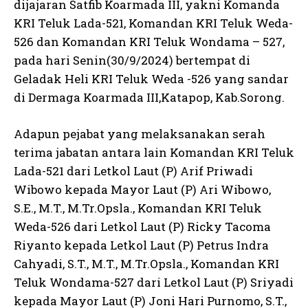
dijajaran Satfib Koarmada III, yakni Komanda
KRI Teluk Lada-521, Komandan KRI Teluk Weda-
526 dan Komandan KRI Teluk Wondama – 527,
pada hari Senin(30/9/2024) bertempat di
Geladak Heli KRI Teluk Weda -526 yang sandar
di Dermaga Koarmada III,Katapop, Kab.Sorong.
Adapun pejabat yang melaksanakan serah
terima jabatan antara lain Komandan KRI Teluk
Lada-521 dari Letkol Laut (P) Arif Priwadi
Wibowo kepada Mayor Laut (P) Ari Wibowo,
S.E., M.T., M.Tr.Opsla., Komandan KRI Teluk
Weda-526 dari Letkol Laut (P) Ricky Tacoma
Riyanto kepada Letkol Laut (P) Petrus Indra
Cahyadi, S.T., M.T., M.Tr.Opsla., Komandan KRI
Teluk Wondama-527 dari Letkol Laut (P) Sriyadi
kepada Mayor Laut (P) Joni Hari Purnomo, S.T.,