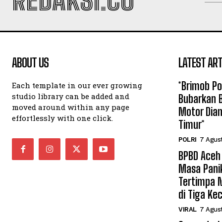
REDAKSI.CO
ABOUT US
LATEST ART
*Brimob P
Each template in our ever growing
studio library can be added and
Bubarkan B
moved around within any page
Motor Dia
effortlessly with one click.
Timur*
POLRI
7 Agus
BPBD Aceh
Masa Pani
Tertimpa 
di Tiga K
VIRAL
7 Agus