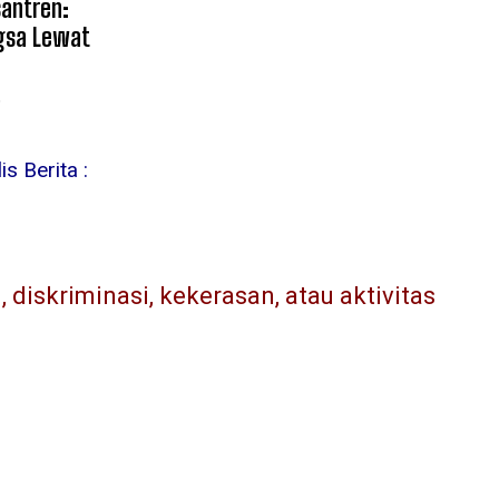
santren:
gsa Lewat
6
s Berita :
diskriminasi, kekerasan, atau aktivitas