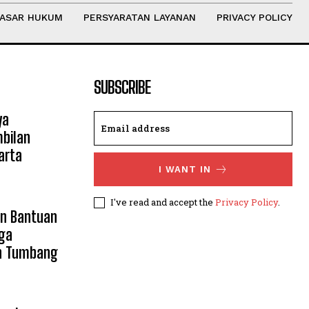
ASAR HUKUM
PERSYARATAN LAYANAN
PRIVACY POLICY
SUBSCRIBE
ya
mbilan
arta
I WANT IN
I've read and accept the
Privacy Policy
.
an Bantuan
ga
n Tumbang