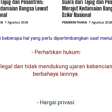
 Tajug dan Pesantren:
Suara dari Tajug dan Pe
edamaian Bangsa Lewat
Merajut Kedamaian Ban
onal
Dzikir Nasional
AN
7 Agustus 2026
PEMERINTAHAN
7 Agustus 202
ni beberapa hal yang perlu dipertimbangkan saat menuli
-
Perhatikan hukum:
egal dan tidak mendukung ujaran kebencian, 
berbahaya lainnya.
-
Hargai privasi: