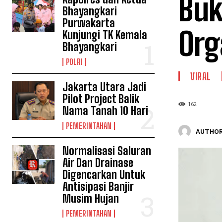
Buk
Bhayangkari
Purwakarta
Org
Kunjungi TK Kemala
Bhayangkari
POLRI
VIRAL
Jakarta Utara Jadi
Pilot Project Balik
162
Nama Tanah 10 Hari
PEMERINTAHAN
AUTHOR
Normalisasi Saluran
Air Dan Drainase
Digencarkan Untuk
Antisipasi Banjir
Musim Hujan
PEMERINTAHAN