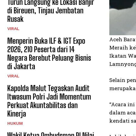
Turun Langsung ke Lokasi Banjir
di Bireuen, Tinjau Jembatan
Rusak
VIRAL
Aceh Bara
Menperin Buka ILF & IGT Expo
Meraih ke
2026, 210 Peserta dari 14
Ikatan Wa
Negara Berebut Peluang Bisnis
Lamnyong,
di Jakarta
VIRAL
Selain pen
Kapolda Malut Tegaskan Audit
merupakan
Itwasum Polri Jadi Momentum
Perkuat Akuntabilitas dan
“Acara in
dalam aca
Kinerja
kendati s
HUKUM
Wakil Ketua Ombudsman RI Nilai