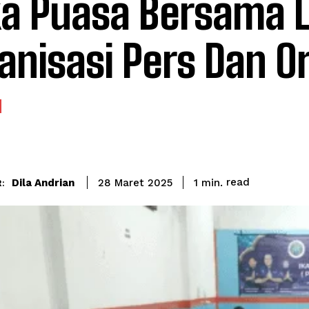
a Puasa Bersama L
anisasi Pers Dan 
read
Dila Andrian
1
min.
28 Maret 2025
: