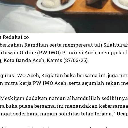
t.Redaksi.co
berkahan Ramdhan serta mempererat tali Silahturah
rtawan Online (PW IWO) Provinsi Aceh, menggelar b
 Kota Banda Aceh, Kamis (27/03/25).
gurus IWO Aceh, Kegiatan buka bersama ini, juga tu
 mitra kerja PW IWO Aceh, serta sejumlah rekan medi
i Meskipun dadakan namun alhamdulilah sedikitnya 
ra buka puasa bersama, ini menandakan kebersamaan
angat sederhana namun soliditas tetap terjaga, ” U