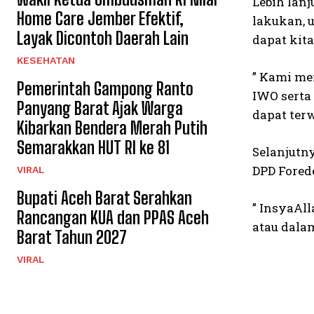
Lebih lan
Home Care Jember Efektif,
lakukan, 
Layak Dicontoh Daerah Lain
dapat kit
KESEHATAN
” Kami me
Pemerintah Gampong Ranto
IWO serta
Panyang Barat Ajak Warga
dapat terw
Kibarkan Bendera Merah Putih
Semarakkan HUT RI ke 81
Selanjutn
DPD Forede
VIRAL
Bupati Aceh Barat Serahkan
” InsyaAll
Rancangan KUA dan PPAS Aceh
atau dala
Barat Tahun 2027
VIRAL