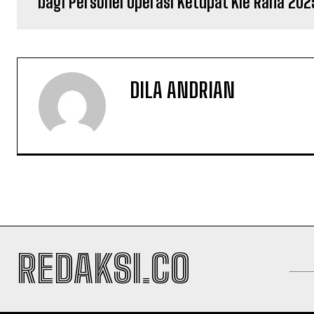
bagi Personel Operasi Ketupat Kie Raha 202
DILA ANDRIAN
REDAKSI.CO