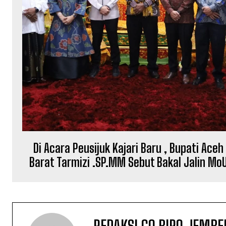
Di Acara Peusijuk Kajari Baru , Bupati Aceh
Barat Tarmizi .SP.MM Sebut Bakal Jalin Mo
REDAKSI.CO BIRO JEMBE