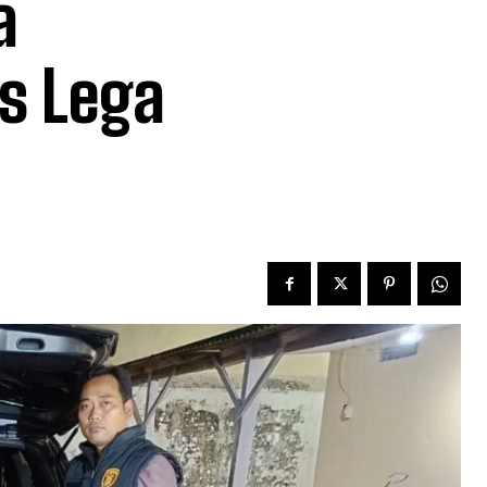
a
s Lega