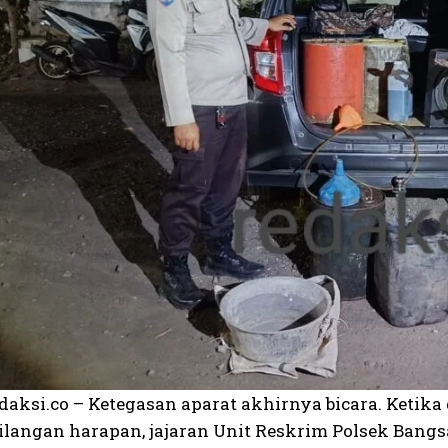
edaksi.co – Ketegasan aparat akhirnya bicara. Keti
ilangan harapan, jajaran Unit Reskrim Polsek Bangs