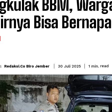
gkulak BBM, Warg
irnya Bisa Bernapa
read
Redaksi.co Biro Jember
1
min.
30 Juli 2025
: