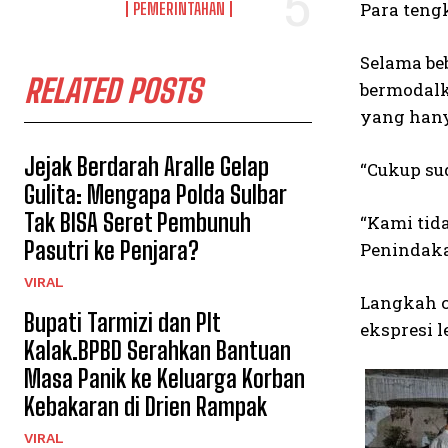
Para teng
PEMERINTAHAN
Selama be
RELATED POSTS
bermodalk
yang hanya
Jejak Berdarah Aralle Gelap
“Cukup sud
Gulita: Mengapa Polda Sulbar
Tak BISA Seret Pembunuh
“Kami tid
Pasutri ke Penjara?
Penindaka
VIRAL
Langkah c
Bupati Tarmizi dan Plt
ekspresi 
Kalak.BPBD Serahkan Bantuan
Masa Panik ke Keluarga Korban
Kebakaran di Drien Rampak
VIRAL