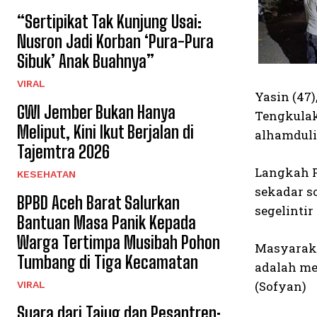
“Sertipikat Tak Kunjung Usai:
Nusron Jadi Korban ‘Pura-Pura
Sibuk’ Anak Buahnya”
VIRAL
Yasin (47
GWI Jember Bukan Hanya
Tengkulak
Meliput, Kini Ikut Berjalan di
alhamdulil
Tajemtra 2026
Langkah P
KESEHATAN
sekadar s
BPBD Aceh Barat Salurkan
segelintir
Bantuan Masa Panik Kepada
Warga Tertimpa Musibah Pohon
Masyaraka
Tumbang di Tiga Kecamatan
adalah me
(Sofyan)
VIRAL
Suara dari Tajug dan Pesantren: