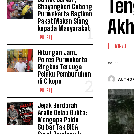
Ten
Bhayangkari Cabang
Purwakarta Bagikan
Akh
Paket Makan Siang
kepada Masyarakat
POLRI
VIRAL
Hitungan Jam,
Polres Purwakarta
514
Ringkus Terduga
Pelaku Pembunuhan
AUTHOR
di Cikopo
POLRI
Jejak Berdarah
Aralle Gelap Gulita:
Mengapa Polda
Sulbar Tak BISA