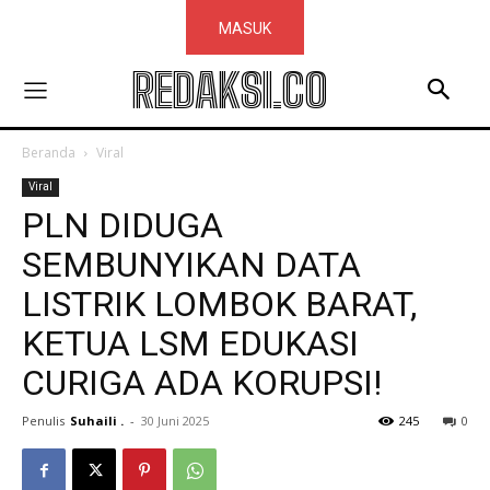
MASUK
REDAKSI.CO
Beranda
Viral
Viral
PLN DIDUGA
SEMBUNYIKAN DATA
LISTRIK LOMBOK BARAT,
KETUA LSM EDUKASI
CURIGA ADA KORUPSI!
Penulis
Suhaili .
-
30 Juni 2025
245
0