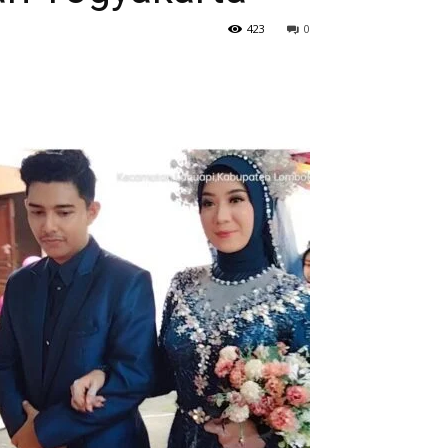
423
0