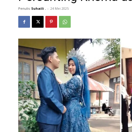
Penulis
Suhaili .
-
24 Mei 2025