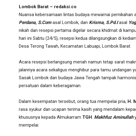
Lombok Barat – redaksi.co
Nuansa kebersamaan lintas budaya mewarnai pernikahan a
Perdana, S.Com
asal Lombok, dan
Krisma, S.Pd.I
asal
Yog
nikah dan resepsi pertama digelar secara khidmat di kamp
hari ini Sabtu (24/5), resepsi kedua dilangsungkan di ked
Desa Terong Tawah, Kecamatan Labuapi, Lombok Barat.
Acara resepsi berlangsung meriah namun tetap sarat makn
jalannya acara sekaligus menghibur para tamu undangan ya
Sasak Lombok dan budaya Jawa Tengah tampak harmonis 
persatuan dalam keberagaman.
Dalam kesempatan tersebut, orang tua mempelai pria,
H. 
rasa syukur dan ucapan terima kasih yang mendalam kepad
khususnya kepada Almukarram
TGH
.
Makhfuz Aminullah
mempelai.