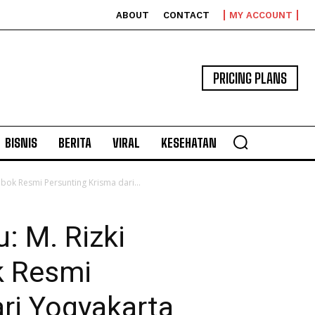
ABOUT
CONTACT
MY ACCOUNT
PRICING PLANS
BISNIS
BERITA
VIRAL
KESEHATAN
bok Resmi Persunting Krisma dari...
: M. Rizki
k Resmi
ri Yogyakarta