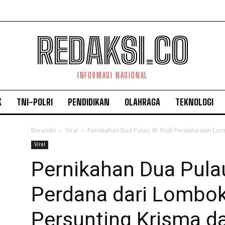
REDAKSI.CO
INFORMASI NASIONAL
K
TNI-POLRI
PENDIDIKAN
OLAHRAGA
TEKNOLOGI
Beranda
Viral
Pernikahan Dua Pulau: M. Rizki Perdana dari Lom
Viral
Pernikahan Dua Pulau
Perdana dari Lombo
Persunting Krisma da