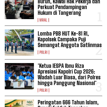
Buruh, Kawal Hak Pekerja dan
Perkuat Pendampingan
Hukum di Tangerang
VIRAL
Lomba PBB HUT Ke-81 RI,
Kapolsek Campaka Puji
Semangat Anggota Satlinmas
POLRI
*Ketua IESPA Ibnu Riza
Apresiasi Kapolri Cup 2026:
Wadah Luar Biasa, dari Polres
hingga Panggung Nasional*
POLRI
Peringatan 666 Tahun Islam,