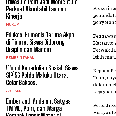
Itwasum Polri Jadi Momentum
Perkuat Akuntabilitas dan
Prosesi s
penandata
Kinerja
penyeraha
HUKUM
Edukasi Humanis Taruna Akpol
Pengawas 
di Tidore, Siswa Didorong
Hartanto 
Disiplin dan Mandiri
Perwakila
lebih maj
PEMERINTAHAN
Wujud Kepedulian Sosial, Siswa
Kepada Pe
SIP 56 Polda Maluku Utara,
Tuah , sa
Gelar Baksos.
dalam mel
ARTIKEL
kejayaan 
Ember Jadi Andalan, Satgas
Perlu di 
TMMD, Polri, dan Warga
Heriyanto,
Kompak Lansir Material