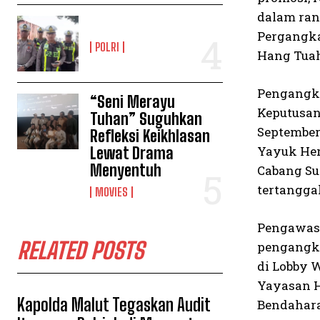
dalam ran
Pergangka
POLRI
Hang Tuah
Pengangka
“Seni Merayu
Keputusan
Tuhan” Suguhkan
September
Refleksi Keikhlasan
Yayuk Her
Lewat Drama
Menyentuh
Cabang Su
tertangga
MOVIES
Pengawas 
RELATED POSTS
pengangka
di Lobby 
Yayasan Ha
Kapolda Malut Tegaskan Audit
Bendahara