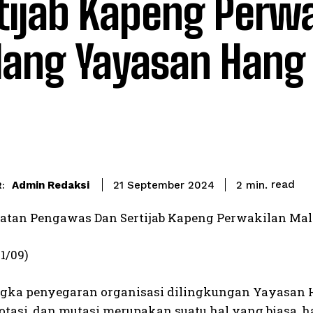
tijab Kapeng Perwa
ang Yayasan Hang
read
Admin Redaksi
2
min.
21 September 2024
:
tan Pengawas Dan Sertijab Kapeng Perwakilan Ma
1/09)
gka penyegaran organisasi dilingkungan Yayasan Ha
rotasi, dan mutasi merupakan suatu hal yang biasa, 