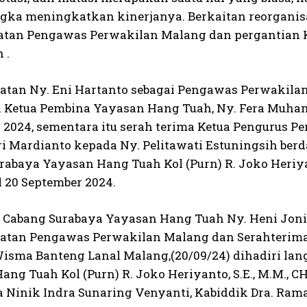
gka meningkatkan kinerjanya. Berkaitan reorganis
tan Pengawas Perwakilan Malang dan pergantian 
 .
tan Ny. Eni Hartanto sebagai Pengawas Perwakila
 Ketua Pembina Yayasan Hang Tuah, Ny. Fera Muhamma
 2024, sementara itu serah terima Ketua Pengurus 
i Mardianto kepada Ny. Pelitawati Estuningsih berd
rabaya Yayasan Hang Tuah Kol (Purn) R. Joko Heriyan
l 20 September 2024.
Cabang Surabaya Yayasan Hang Tuah Ny. Heni Joni
tan Pengawas Perwakilan Malang dan Serahterima
Wisma Banteng Lanal Malang,(20/09/24) dihadiri la
ng Tuah Kol (Purn) R. Joko Heriyanto, S.E., M.M., CH
 Ninik Indra Sunaring Venyanti, Kabiddik Dra. Rama