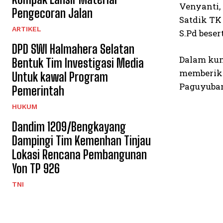
Venyanti,
Pengecoran Jalan
Satdik TK
ARTIKEL
S.Pd beser
DPD SWI Halmahera Selatan
Dalam kun
Bentuk Tim Investigasi Media
memberika
Untuk kawal Program
Paguyuban
Pemerintah
HUKUM
Dandim 1209/Bengkayang
Dampingi Tim Kemenhan Tinjau
Lokasi Rencana Pembangunan
Yon TP 926
TNI