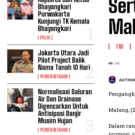
Ser
Bhayangkari
Purwakarta
Mal
Kunjungi TK Kemala
Bhayangkari
POLRI
TNI
Jakarta Utara Jadi
Pilot Project Balik
245
Nama Tanah 10 Hari
PEMERINTAHAN
AUTHOR
Normalisasi Saluran
Pengangka
Air Dan Drainase
Digencarkan Untuk
Malang, (2
Antisipasi Banjir
Musim Hujan
Dalam ran
PEMERINTAHAN
promosi, 