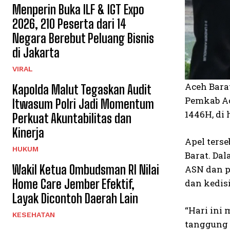
Menperin Buka ILF & IGT Expo
2026, 210 Peserta dari 14
Negara Berebut Peluang Bisnis
di Jakarta
VIRAL
Aceh Bara
Kapolda Malut Tegaskan Audit
Pemkab Ac
Itwasum Polri Jadi Momentum
1446H, di
Perkuat Akuntabilitas dan
Kinerja
Apel ters
HUKUM
Barat. Da
Wakil Ketua Ombudsman RI Nilai
ASN dan p
Home Care Jember Efektif,
dan kedis
Layak Dicontoh Daerah Lain
“Hari ini
KESEHATAN
tanggung j