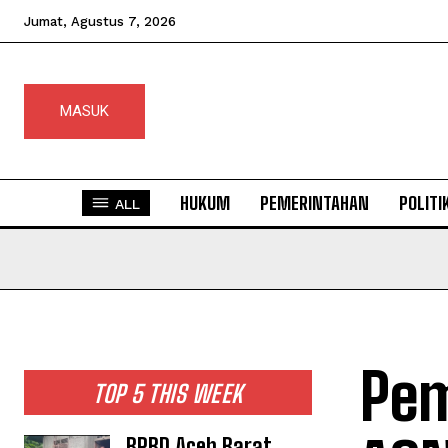
Jumat, Agustus 7, 2026
MASUK
HUKUM
PEMERINTAHAN
POLITI
ALL
Pem
TOP 5 THIS WEEK
BPBD Aceh Barat