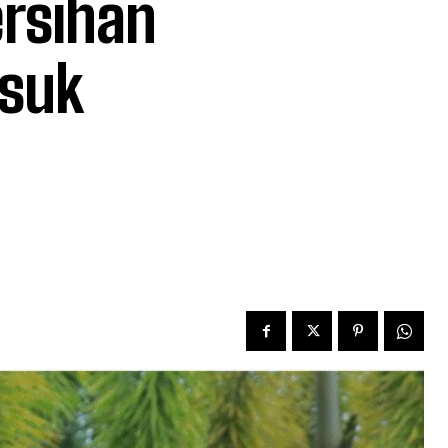
rsihan
asuk