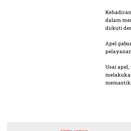
Kehadiran
dalam men
diikuti d
Apel gabu
pelayanan
Usai apel
melakukan
memastika