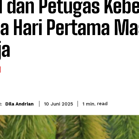
 dan Petugas Kebe
a Hari Pertama M
ja
read
Dila Andrian
1
min.
10 Juni 2025
: