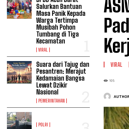
ASN
Salurkan Bantuan
Masa Panik Kepada
Pad
Warga Tertimpa
Musibah Pohon
Tumbang di Tiga
Ker
Kecamatan
VIRAL
Suara dari Tajug dan
VIRAL
Pesantren: Merajut
Kedamaian Bangsa
105
Lewat Dzikir
Nasional
AUTHOR
PEMERINTAHAN
POLRI