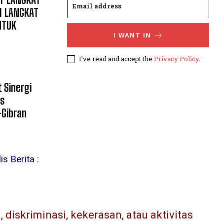
I LANGKAT
NTUK
I WANT IN
I've read and accept the
Privacy Policy
.
 Sinergi
s
Gibran
s Berita :
diskriminasi, kekerasan, atau aktivitas