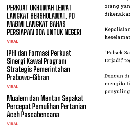
orang yan
PERKUAT UKHUWAH LEWAT
dikenakan
LANGKAT BERSHOLAWAT, PD
MABMI LANGKAT BAHAS
Kepolisia
PERSIAPAN DOA UNTUK NEGERI
keselamat
VIRAL
IPHI dan Formasi Perkuat
“Polsek S
Sinergi Kawal Program
terjadi,” t
Strategis Pemerintahan
Dengan di
Prabowo-Gibran
mengikuti
VIRAL
penyuling
Mualem dan Mentan Sepakat
Percepat Pemulihan Pertanian
Aceh Pascabencana
VIRAL