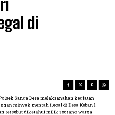
ri
egal di
4, Polsek Sanga Desa melaksanakan kegiatan
gan minyak mentah ilegal di Desa Keban I,
n tersebut diketahui milik seorang warga