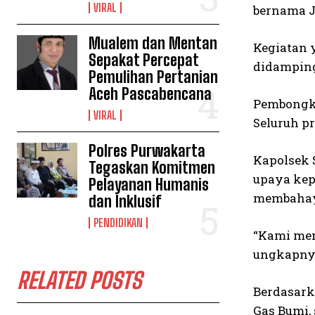
VIRAL
bernama J
Mualem dan Mentan
Kegiatan 
Sepakat Percepat
didampingi
Pemulihan Pertanian
Aceh Pascabencana
Pembongka
VIRAL
Seluruh p
Polres Purwakarta
Kapolsek 
Tegaskan Komitmen
upaya kep
Pelayanan Humanis
membahay
dan Inklusif
PENDIDIKAN
“Kami men
ungkapny
RELATED POSTS
Berdasark
Gas Bumi,