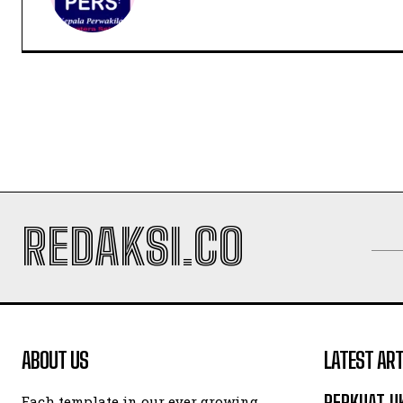
REDAKSI.CO
ABOUT US
LATEST ART
PERKUAT U
Each template in our ever growing