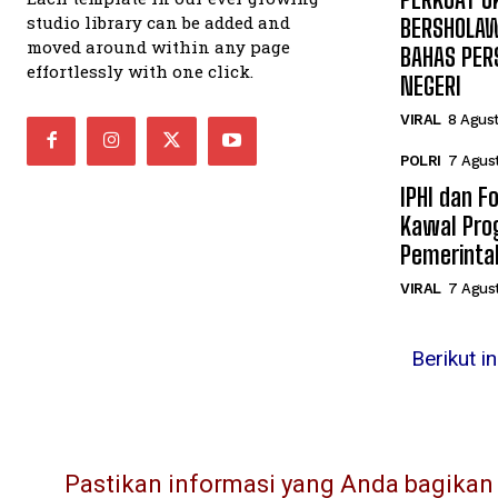
studio library can be added and
BERSHOLAW
moved around within any page
BAHAS PER
effortlessly with one click.
NEGERI
VIRAL
8 Agus
POLRI
7 Agus
IPHI dan F
Kawal Pro
Pemerinta
VIRAL
7 Agus
Berikut i
Pastikan informasi yang Anda bagikan l