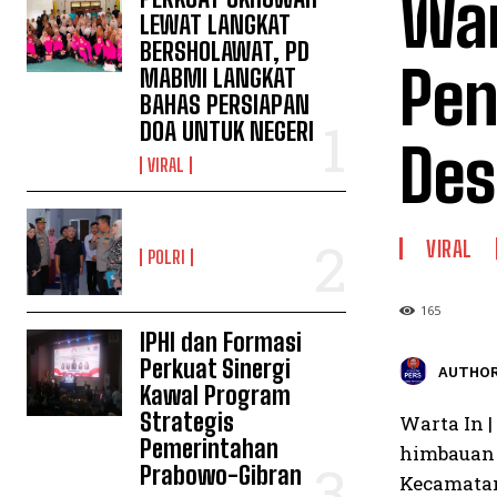
War
LEWAT LANGKAT
BERSHOLAWAT, PD
Pen
MABMI LANGKAT
BAHAS PERSIAPAN
DOA UNTUK NEGERI
Des
VIRAL
VIRAL
POLRI
165
IPHI dan Formasi
Perkuat Sinergi
AUTHOR
Kawal Program
Strategis
Warta In 
Pemerintahan
himbauan 
Prabowo-Gibran
Kecamatan