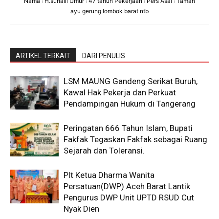
Nama : H.suhaili Umur : 47 tahun Pekerjaan : Pers Asal : Taman
ayu gerung lombok barat ntb
ARTIKEL TERKAIT
DARI PENULIS
LSM MAUNG Gandeng Serikat Buruh,
Kawal Hak Pekerja dan Perkuat
Pendampingan Hukum di Tangerang
Peringatan 666 Tahun Islam, Bupati
Fakfak Tegaskan Fakfak sebagai Ruang
Sejarah dan Toleransi.
Plt Ketua Dharma Wanita
Persatuan(DWP) Aceh Barat Lantik
Pengurus DWP Unit UPTD RSUD Cut
Nyak Dien