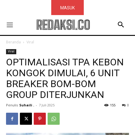
MASUK
REDAKSI.CO
Beranda
Viral
Viral
OPTIMALISASI TPA KEBON
KONGOK DIMULAI, 6 UNIT
BREAKER BOM-BOM
GROUP DITERJUNKAN
Penulis
Suhaili .
-
7 Juli 2025
155
0