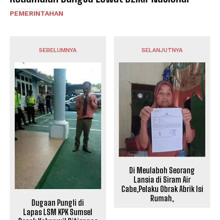
PEMERINTAHAN
SEBELUMNYA
SELANJUTNYA
Di Meulaboh Seorang
Lansia di Siram Air
Cabe,Pelaku Obrak Abrik Isi
Rumah,
Dugaan Pungli di
Lapas LSM KPK Sumsel