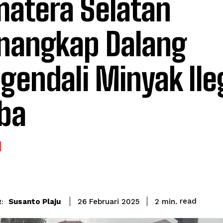
atera Selatan
angkap Dalang
gendali Minyak Ileg
ba
read
Susanto Plaju
2
min.
26 Februari 2025
: