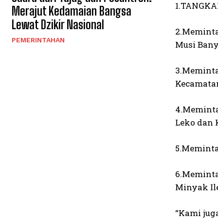
1.TANGKA
Merajut Kedamaian Bangsa
Lewat Dzikir Nasional
2.Meminta
PEMERINTAHAN
Musi Bany
3.Meminta
Kecamatan
4.Meminta
Leko dan 
5.Meminta
6.Meminta
Minyak Il
“Kami jug