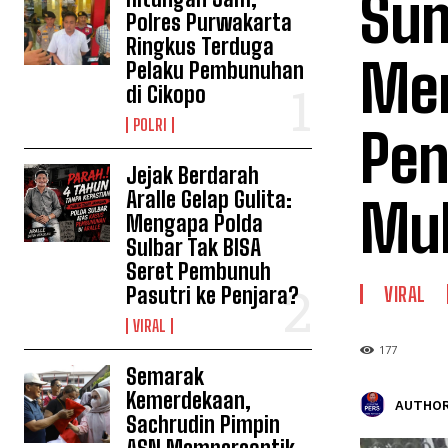
Sum
Polres Purwakarta
Ringkus Terduga
Men
Pelaku Pembunuhan
di Cikopo
POLRI
Pen
Jejak Berdarah
Aralle Gelap Gulita:
Mu
Mengapa Polda
Sulbar Tak BISA
Seret Pembunuh
Pasutri ke Penjara?
VIRAL
VIRAL
177
Semarak
Kemerdekaan,
AUTHOR
Sachrudin Pimpin