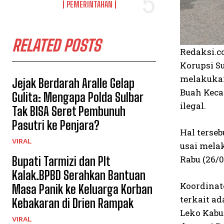
PEMERINTAHAN
RELATED POSTS
Redaksi.c
Κorupsi S
melakukan
Jejak Berdarah Aralle Gelap
Buah Keca
Gulita: Mengapa Polda Sulbar
ilegal.
Tak BISA Seret Pembunuh
Pasutri ke Penjara?
Hal terse
VIRAL
usai mela
Rabu (26/0
Bupati Tarmizi dan Plt
Kalak.BPBD Serahkan Bantuan
Koordinat
Masa Panik ke Keluarga Korban
terkait a
Kebakaran di Drien Rampak
Leko Kabu
VIRAL