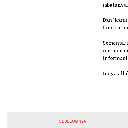
jabatanya,
Dan,”kami 
Lingkunga
Sementara
mengucapk
informasi
Insya alla
SEBELUMNYA