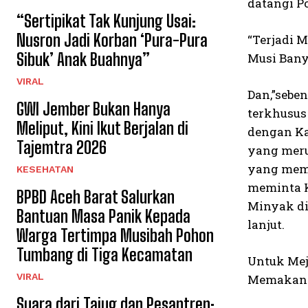
datangi Po
“Sertipikat Tak Kunjung Usai:
Nusron Jadi Korban ‘Pura-Pura
“Terjadi 
Sibuk’ Anak Buahnya”
Musi Bany
VIRAL
Dan,”sebe
GWI Jember Bukan Hanya
terkhusus
Meliput, Kini Ikut Berjalan di
dengan Ka
Tajemtra 2026
yang meru
yang memb
KESEHATAN
meminta K
BPBD Aceh Barat Salurkan
Minyak di
Bantuan Masa Panik Kepada
lanjut.
Warga Tertimpa Musibah Pohon
Tumbang di Tiga Kecamatan
Untuk Mej
VIRAL
Memakan K
Suara dari Tajug dan Pesantren: