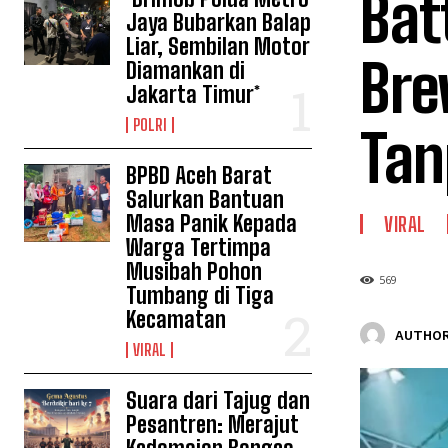
Bat
Jaya Bubarkan Balap
Liar, Sembilan Motor
Bre
Diamankan di
Jakarta Timur*
POLRI
Ta
BPBD Aceh Barat
Salurkan Bantuan
Masa Panik Kepada
VIRAL
Warga Tertimpa
Musibah Pohon
569
Tumbang di Tiga
Kecamatan
AUTHOR
VIRAL
Suara dari Tajug dan
Pesantren: Merajut