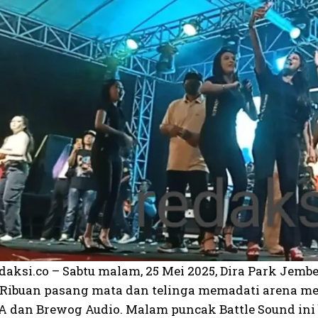
daksi.co – Sabtu malam, 25 Mei 2025, Dira Park Jemb
. Ribuan pasang mata dan telinga memadati arena m
 dan Brewog Audio. Malam puncak Battle Sound ini