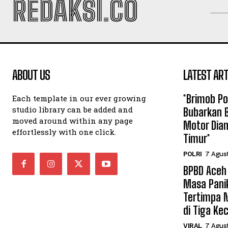
REDAKSI.CO
ABOUT US
LATEST ART
*Brimob P
Each template in our ever growing
studio library can be added and
Bubarkan B
moved around within any page
Motor Dia
effortlessly with one click.
Timur*
POLRI
7 Agus
BPBD Aceh
Masa Pani
Tertimpa 
di Tiga K
VIRAL
7 Agus