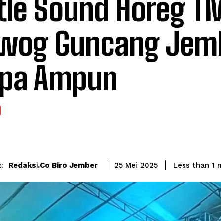
tle Sound Horeg T
wog Guncang Jem
npa Ampun
Redaksi.co Biro Jember
Less than 1
m
25 Mei 2025
: