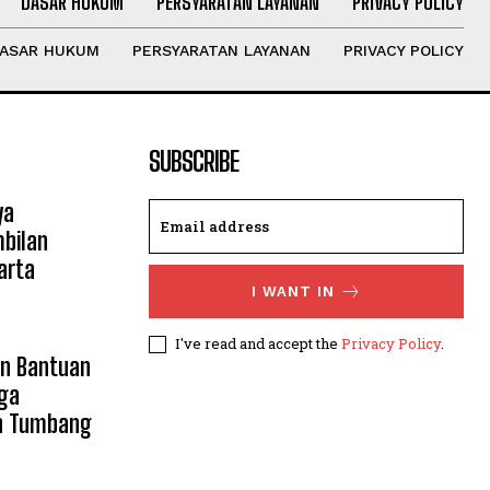
DASAR HUKUM
PERSYARATAN LAYANAN
PRIVACY POLICY
ASAR HUKUM
PERSYARATAN LAYANAN
PRIVACY POLICY
SUBSCRIBE
ya
mbilan
arta
I WANT IN
I've read and accept the
Privacy Policy
.
an Bantuan
ga
n Tumbang