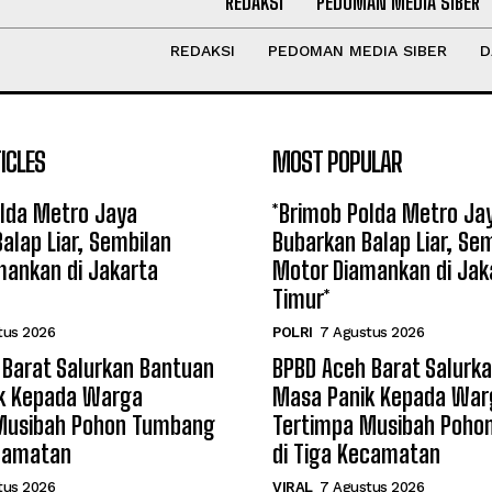
REDAKSI
PEDOMAN MEDIA SIBER
REDAKSI
PEDOMAN MEDIA SIBER
D
ICLES
MOST POPULAR
olda Metro Jaya
*Brimob Polda Metro Ja
alap Liar, Sembilan
Bubarkan Balap Liar, Se
mankan di Jakarta
Motor Diamankan di Jak
Timur*
tus 2026
POLRI
7 Agustus 2026
 Barat Salurkan Bantuan
BPBD Aceh Barat Salurk
k Kepada Warga
Masa Panik Kepada War
Musibah Pohon Tumbang
Tertimpa Musibah Poho
ecamatan
di Tiga Kecamatan
tus 2026
VIRAL
7 Agustus 2026