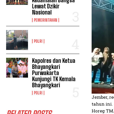
Kedamaian Bangsa
Lewat Dzikir
Nasional
PEMERINTAHAN
POLRI
Kapolres dan Ketua
Bhayangkari
Purwakarta
Kunjungi TK Kemala
Bhayangkari
POLRI
Jember, re
tahun ini
Horeg TMA
RELATED POSTS