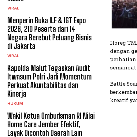
VIRAL
Menperin Buka ILF & IGT Expo
2026, 210 Peserta dari 14
Negara Berebut Peluang Bisnis
Horeg TMA
di Jakarta
dengan ge
VIRAL
perhatian
Kapolda Malut Tegaskan Audit
semangat 
Itwasum Polri Jadi Momentum
Battle So
Perkuat Akuntabilitas dan
berkemban
Kinerja
kreatif ya
HUKUM
Wakil Ketua Ombudsman RI Nilai
Home Care Jember Efektif,
Layak Dicontoh Daerah Lain