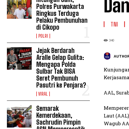
Dan
Polres Purwakarta
Ringkus Terduga
Pelaku Pembunuhan
TNI
di Cikopo
POLRI
340
Jejak Berdarah
Aralle Gelap Gulita:
AUTHOR
Mengapa Polda
Kunjungan
Sulbar Tak BISA
Kerjasam
Seret Pembunuh
Pasutri ke Penjara?
AAL, Surab
VIRAL
Semarak
Memperera
Kemerdekaan,
Laut (AAL
Sachrudin Pimpin
Wagub AAL