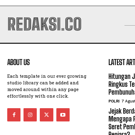
REDAKSI.CO
ABOUT US
LATEST ART
Hitungan 
Each template in our ever growing
studio library can be added and
Ringkus T
moved around within any page
Pembunuha
effortlessly with one click.
POLRI
7 Agus
Jejak Berd
Mengapa P
Seret Pem
Penjara?