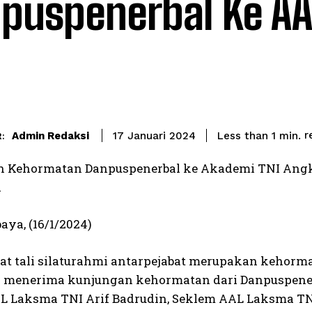
puspenerbal Ke AA
r
Admin Redaksi
Less than 1
min.
17 Januari 2024
:
 Kehormatan Danpuspenerbal ke Akademi TNI Angka
a
aya, (16/1/2024)
t tali silaturahmi antarpejabat merupakan kehorm
) menerima kunjungan kehormatan dari Danpuspenerb
 Laksma TNI Arif Badrudin, Seklem AAL Laksma TNI