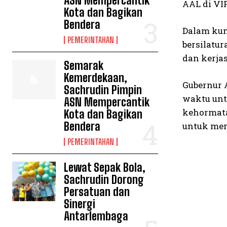
ASN Mempercantik
AAL di VIP
Kota dan Bagikan
Bendera
Dalam kun
PEMERINTAHAN
bersilatu
dan kerja
Semarak
Kemerdekaan,
Gubernur 
Sachrudin Pimpin
waktu unt
ASN Mempercantik
kehormata
Kota dan Bagikan
Bendera
untuk me
PEMERINTAHAN
Lewat Sepak Bola,
Sachrudin Dorong
Persatuan dan
Sinergi
Antarlembaga