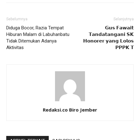
Sebelumnya
Selanjutnya
Diduga Bocor, Razia Tempat
𝗚𝘂𝘀 𝗙𝗮𝘄𝗮𝗶𝘁
Hiburan Malam di Labuhanbatu
𝗧𝗮𝗻𝗱𝗮𝘁𝗮𝗻𝗴𝗮𝗻𝗶 𝗦𝗞
Tidak Ditemukan Adanya
𝗛𝗼𝗻𝗼𝗿𝗲𝗿 𝘆𝗮𝗻𝗴 𝗟𝗼𝗹𝗼𝘀
Aktivitas
𝗣𝗣𝗣𝗞 𝗧
Redaksi.co Biro Jember