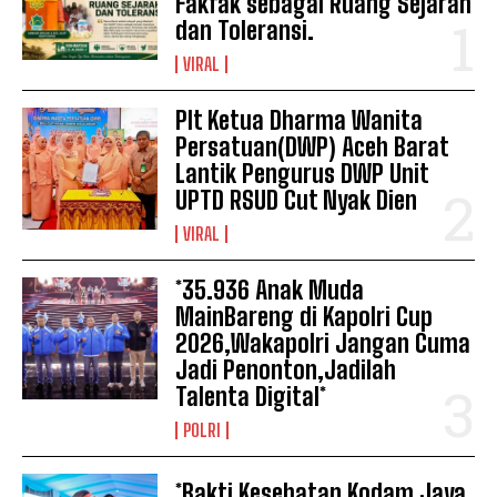
Fakfak sebagai Ruang Sejarah
dan Toleransi.
VIRAL
Plt Ketua Dharma Wanita
Persatuan(DWP) Aceh Barat
Lantik Pengurus DWP Unit
UPTD RSUD Cut Nyak Dien
VIRAL
*35.936 Anak Muda
MainBareng di Kapolri Cup
2026,Wakapolri Jangan Cuma
Jadi Penonton,Jadilah
Talenta Digital*
POLRI
*Bakti Kesehatan Kodam Jaya