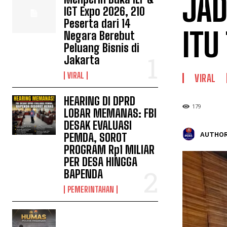
JAD
IGT Expo 2026, 210
Peserta dari 14
ITU
Negara Berebut
Peluang Bisnis di
Jakarta
VIRAL
VIRAL
HEARING DI DPRD
179
LOBAR MEMANAS: FBI
DESAK EVALUASI
AUTHOR
PEMDA, SOROT
PROGRAM Rp1 MILIAR
PER DESA HINGGA
BAPENDA
PEMERINTAHAN