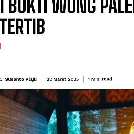
I BUKTI WONG PAL
 TERTIB
read
Susanto Plaju
1
min.
22 Maret 2025
: