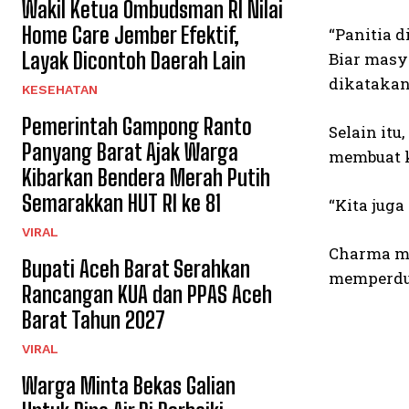
Wakil Ketua Ombudsman RI Nilai
Home Care Jember Efektif,
“Panitia 
Layak Dicontoh Daerah Lain
Biar masya
dikatakan 
KESEHATAN
Pemerintah Gampong Ranto
Selain it
Panyang Barat Ajak Warga
membuat k
Kibarkan Bendera Merah Putih
Semarakkan HUT RI ke 81
“Kita jug
VIRAL
Charma me
Bupati Aceh Barat Serahkan
memperdul
Rancangan KUA dan PPAS Aceh
Barat Tahun 2027
VIRAL
Warga Minta Bekas Galian