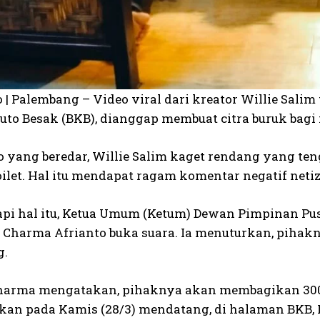
o | Palembang – Video viral dari kreator Willie Sal
uto Besak (BKB), dianggap membuat citra buruk bagi
o yang beredar, Willie Salim kaget rendang yang ten
toilet. Hal itu mendapat ragam komentar negatif net
i hal itu, Ketua Umum (Ketum) Dewan Pimpinan Pusa
, Charma Afrianto buka suara. Ia menuturkan, pih
g.
arma mengatakan, pihaknya akan membagikan 300 k
kan pada Kamis (28/3) mendatang, di halaman BKB, 