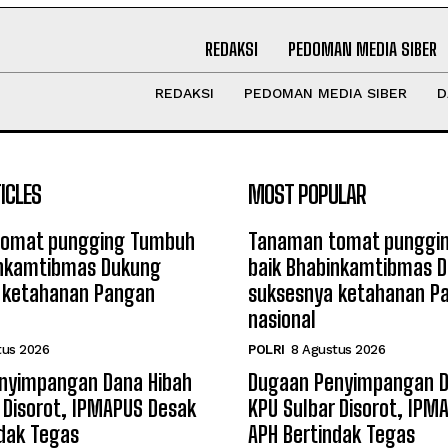
REDAKSI
PEDOMAN MEDIA SIBER
REDAKSI
PEDOMAN MEDIA SIBER
D
ICLES
MOST POPULAR
omat pungging Tumbuh
Tanaman tomat punggi
inkamtibmas Dukung
baik Bhabinkamtibmas 
 ketahanan Pangan
suksesnya ketahanan P
nasional
tus 2026
POLRI
8 Agustus 2026
nyimpangan Dana Hibah
Dugaan Penyimpangan D
 Disorot, IPMAPUS Desak
KPU Sulbar Disorot, IPM
dak Tegas
APH Bertindak Tegas