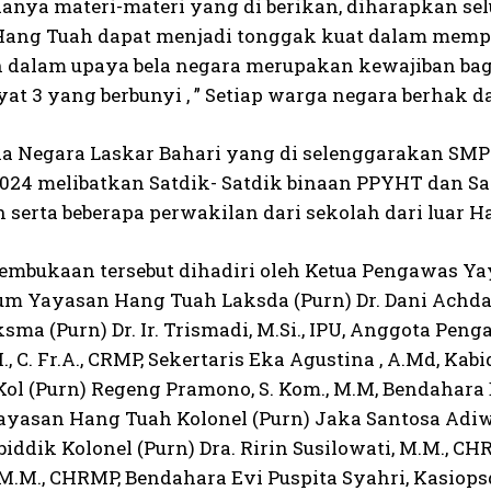
anya materi-materi yang di berikan, diharapkan se
ang Tuah dapat menjadi tonggak kuat dalam mempe
 dalam upaya bela negara merupakan kewajiban bagi 
yat 3 yang berbunyi , ” Setiap warga negara berhak 
a Negara Laskar Bahari yang di selenggarakan SMP H
2024 melibatkan Satdik- Satdik binaan PPYHT dan S
 serta beberapa perwakilan dari sekolah dari luar H
embukaan tersebut dihadiri oleh Ketua Pengawas Ya
m Yayasan Hang Tuah Laksda (Purn) Dr. Dani Achdani,
ma (Purn) Dr. Ir. Trismadi, M.Si., IPU, Anggota Pe
M., C. Fr.A., CRMP, Sekertaris Eka Agustina , A.Md, Kab
Kol (Purn) Regeng Pramono, S. Kom., M.M, Bendahara
ayasan Hang Tuah Kolonel (Purn) Jaka Santosa Adiwar
iddik Kolonel (Purn) Dra. Ririn Susilowati, M.M., CH
 M.M., CHRMP, Bendahara Evi Puspita Syahri, Kasiops