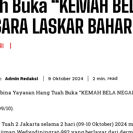
h Buka “KEMAH BE
ARA LASKAR BAHAR
RI
read
Admin Redaksi
2
min.
9 Oktober 2024
:
mbina Yayasan Hang Tuah Buka “KEMAH BELA NEG
9/10).
Tuah 2 Jakarta selama 2 hari (09-10 Oktober) 2024 
djiman Wedyodiningrat-992 yang berlayar dari derm