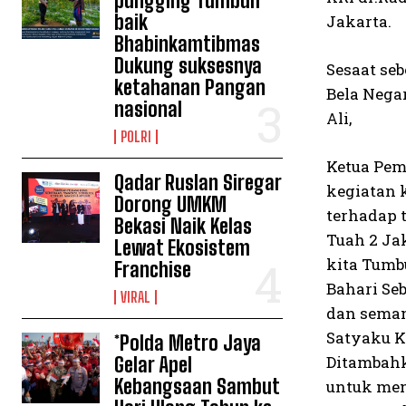
pungging Tumbuh
baik
Jakarta.
Bhabinkamtibmas
Dukung suksesnya
Sesaat se
ketahanan Pangan
Bela Nega
nasional
Ali,
POLRI
Ketua Pe
Qadar Ruslan Siregar
kegiatan 
Dorong UMKM
terhadap 
Bekasi Naik Kelas
Tuah 2 Ja
Lewat Ekosistem
kita Tumb
Franchise
Bahari Se
VIRAL
dan seman
Satyaku K
*Polda Metro Jaya
Ditambahk
Gelar Apel
Kebangsaan Sambut
untuk men