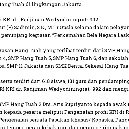
ang Tuah di lingkungan Jakarta.
KRI dr. Radjiman Wedyodiningrat- 992
aut (P) Sadimin, S.E., M.Tr.Opsla selama dalam pela
 penunjang kegiatan “Perkemahan Bela Negara Laska
yasan Hang Tuah yang terlibat terdiri dari SMP Han
 4, SMP Hang Tuah 5, SMP Hang Tuah 6, dan sekolah 
bu, SMP 11 Jakarta dan SMK Dental Sekesal Hang Tua
serta terdiri dari 618 siswa, 131 guru dan pendampi
RI KRI dr. Radjiman Wedyodiningrat- 992 dan mengiku
SMP Hang Tuah 2 Drs. Aris Supriyanto kepada awak
 kepada peserta meliputi Pengenalan profil KRI dr.
, Pengenalan senjata Pasukan khusus/ Kopaska, Pangg
ran tempur, peran kebakaran dan peran peninggakan