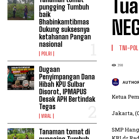
Tua
pungging Tumbuh
baik
NEG
Bhabinkamtibmas
Dukung suksesnya
ketahanan Pangan
nasional
TNI-POL
POLRI
398
Dugaan
Penyimpangan Dana
AUTHOR
Hibah KPU Sulbar
Disorot, IPMAPUS
Ketua Pe
Desak APH Bertindak
Tegas
Jakarta, (0
VIRAL
SMP Hang 
Tanaman tomat di
KRI dr.Ra