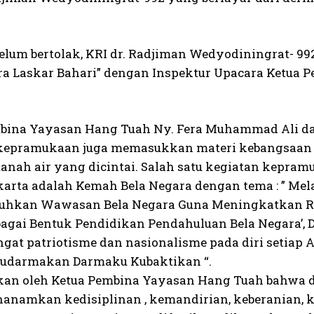
belum bertolak, KRI dr. Radjiman Wedyodiningrat-
ra Laskar Bahari” dengan Inspektur Upacara Ketu
mbina Yayasan Hang Tuah Ny. Fera Muhammad Ali
kepramukaan juga memasukkan materi kebangsaan
tanah air yang dicintai. Salah satu kegiatan kepra
karta adalah Kemah Bela Negara dengan tema : ” Mel
uhkan Wawasan Bela Negara Guna Meningkatkan Ra
bagai Bentuk Pendidikan Pendahuluan Bela Negara’,
gat patriotisme dan nasionalisme pada diri setiap
udarmakan Darmaku Kubaktikan “.
an oleh Ketua Pembina Yayasan Hang Tuah bahwa d
anamkan kedisiplinan , kemandirian, keberanian, ke