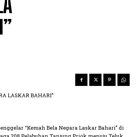
LA
I”
ARA LASKAR BAHARI”
menggelar “Kemah Bela Negara Laskar Bahari” di
aga 208 Pelabuhan Tanjung Priok menuju Teluk