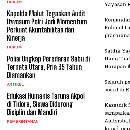
HUKUM
Yayasan H
Kapolda Malut Tegaskan Audit
Komandan 
Itwasum Polri Jadi Momentum
Kolonel L
Perkuat Akuntabilitas dan
prasarana
Kinerja
HUKUM
Satdik Ya
Polisi Ungkap Peredaran Sabu di
Hang Tuah
Ternate Utara, Pria 35 Tahun
Harapan I
Diamankan
Seluruh pe
ARTIKEL
board di K
Edukasi Humanis Taruna Akpol
di Tidore, Siswa Didorong
Kasatdik 
Disiplin dan Mandiri
sampaikan
Alutsista
PEMERINTAHAN
kapal, pe