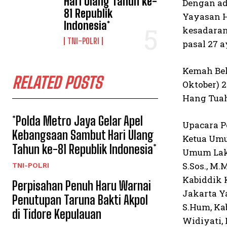
Hari Ulang Tahun ke-
Dengan ad
81 Republik
Yayasan H
Indonesia*
kesadaran
TNI-POLRI
pasal 27 a
Kemah Bel
RELATED POSTS
Oktober) 
Hang Tuah
*Polda Metro Jaya Gelar Apel
Upacara P
Kebangsaan Sambut Hari Ulang
Ketua Umu
Tahun ke-81 Republik Indonesia*
Umum Laks
S.Sos., M.
TNI-POLRI
Kabiddik 
Perpisahan Penuh Haru Warnai
Jakarta Y
Penutupan Taruna Bakti Akpol
S.Hum, Kab
di Tidore Kepulauan
Widiyati,