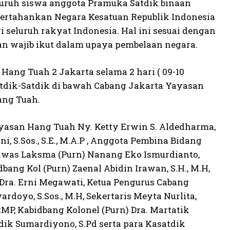
luruh siswa anggota Pramuka Satdik binaan
rtahankan Negara Kesatuan Republik Indonesia
seluruh rakyat Indonesia. Hal ini sesuai dengan
dan wajib ikut dalam upaya pembelaan negara.
ang Tuah 2 Jakarta selama 2 hari ( 09-10
atdik-Satdik di bawah Cabang Jakarta Yayasan
ang Tuah.
yasan Hang Tuah Ny. Ketty Erwin S. Aldedharma,
 S.Sos., S.E., M.A.P , Anggota Pembina Bidang
ngawas Laksma (Purn) Nanang Eko Ismurdianto,
idbang Kol (Purn) Zaenal Abidin Irawan, S.H., M.H,
 Dra. Erni Megawati, Ketua Pengurus Cabang
doyo, S.Sos., M.H, Sekertaris Meyta Nurlita,
RMP, Kabidbang Kolonel (Purn) Dra. Martatik
dik Sumardiyono, S.Pd serta para Kasatdik