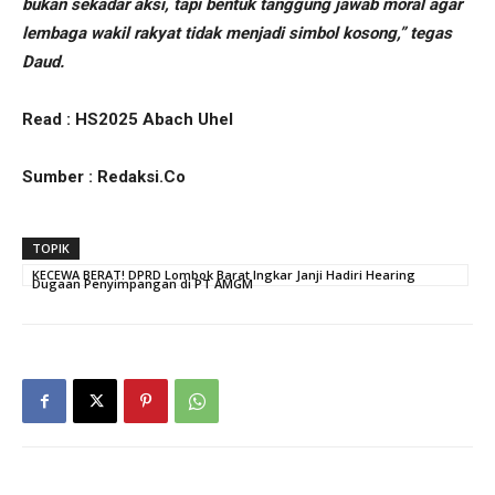
bukan sekadar aksi, tapi bentuk tanggung jawab moral agar
lembaga wakil rakyat tidak menjadi simbol kosong,” tegas
Daud.
Read : HS2025 Abach Uhel
Sumber : Redaksi.Co
TOPIK
KECEWA BERAT! DPRD Lombok Barat Ingkar Janji Hadiri Hearing
Dugaan Penyimpangan di PT AMGM