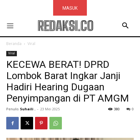
MASUK
REDAKSI.CO
Beranda
Viral
Viral
KECEWA BERAT! DPRD
Lombok Barat Ingkar Janji
Hadiri Hearing Dugaan
Penyimpangan di PT AMGM
Penulis
Suhaili .
-
23 Mei 2025
380
0