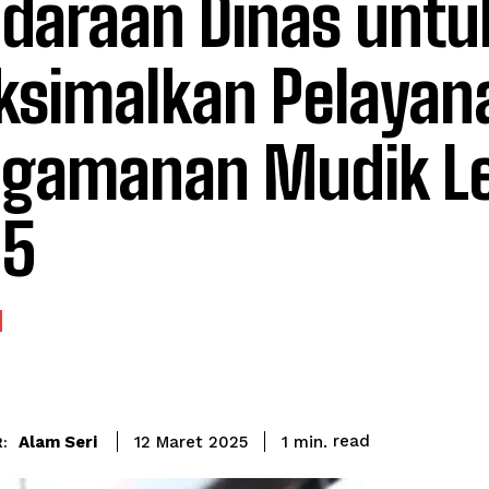
daraan Dinas untu
simalkan Pelayan
gamanan Mudik L
25
read
Alam Seri
1
min.
12 Maret 2025
: