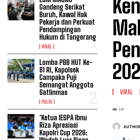
Ken
Gandeng Serikat
Buruh, Kawal Hak
Mak
Pekerja dan Perkuat
Pendampingan
Hukum di Tangerang
Pen
VIRAL
Lomba PBB HUT Ke-
20
81 RI, Kapolsek
Campaka Puji
Semangat Anggota
Satlinmas
VIRAL
POLRI
139
*Ketua IESPA Ibnu
Riza Apresiasi
AUTHOR
Kapolri Cup 2026: