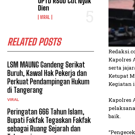
UPTD RSUD Cut Nyak
Dien
VIRAL
RELATED POSTS
Redaksi.c
Kapolres 
LSM MAUNG Gandeng Serikat
serta jaj
Buruh, Kawal Hak Pekerja dan
Ketupat M
Perkuat Pendampingan Hukum
Kegiatan i
di Tangerang
Kapolres 
VIRAL
pelaksana
Peringatan 666 Tahun Islam,
baik.
Bupati Fakfak Tegaskan Fakfak
sebagai Ruang Sejarah dan
“Pengecek