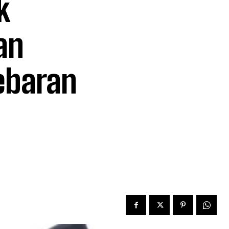
k
an
ebaran