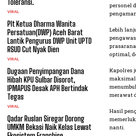
Toleransi.
personel 
VIRAL
pengamana
Plt Ketua Dharma Wanita
Lebih lan
Persatuan(DWP) Aceh Barat
pengawasa
Lantik Pengurus DWP Unit UPTD
prasarana
RSUD Cut Nyak Dien
optimal, 
VIRAL
Dugaan Penyimpangan Dana
Kapolres 
maksimal d
Hibah KPU Sulbar Disorot,
menumbuhk
IPMAPUS Desak APH Bertindak
merawat d
Tegas
VIRAL
Hasil pen
Qadar Ruslan Siregar Dorong
memerluka
UMKM Bekasi Naik Kelas Lewat
nanti.
Ekosistem Franchise