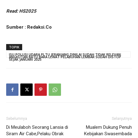
Read: HS2025
Sumber : Redaksi.Co
TOPIK
ISU POLUSI UDARA PLTU JERANJANG DINILAI SUDAH TIDAK RELEVAN:
ANGKUTAN BATU BARA LEWAT PELABUHAN LEMBAR SUDAH DISTOP
SEJAK JANUARI 2025
Sebelumnya
Selanjutnya
Di Meulaboh Seorang Lansia di
Mualem Dukung Penuh
Siram Air Cabe,Pelaku Obrak
Kebijakan Swasembada