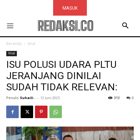
MASUK
REDAKSI.CO
Beranda
Viral
Viral
ISU POLUSI UDARA PLTU
JERANJANG DINILAI
SUDAH TIDAK RELEVAN:
Penulis
Suhaili .
-
12 Juni 2025
313
0