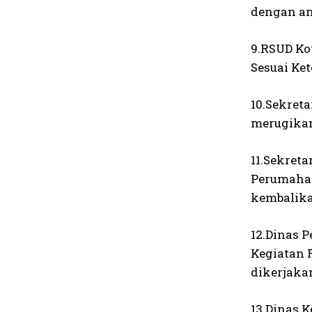
dengan an
9.RSUD Ko
Sesuai Ke
10.Sekret
merugikan
11.Sekret
Perumahan
kembalikan
12.Dinas 
Kegiatan 
dikerjak
13.Dinas 