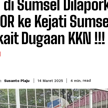
 di Sumsel Dilapor
OR ke Kejati Sumse
kait Dugaan KKN !!!
read
Susanto Plaju
4
min.
14 Maret 2025
: