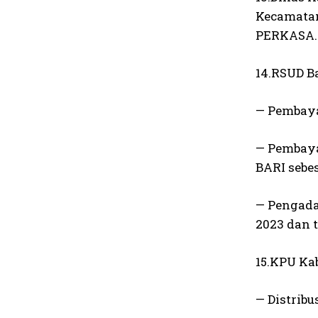
Kecamatan
PERKASA.
14.RSUD B
— Pembaya
— Pembaya
BARI sebes
— Pengada
2023 dan 
15.KPU Kab
— Distribu