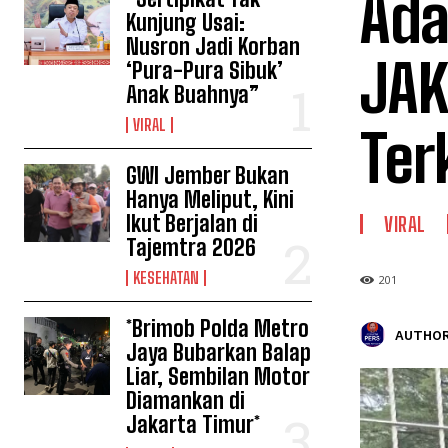
Ada
Kunjung Usai:
Nusron Jadi Korban
JAK
‘Pura-Pura Sibuk’
Anak Buahnya”
VIRAL
Ter
GWI Jember Bukan
Hanya Meliput, Kini
Ikut Berjalan di
VIRAL
Tajemtra 2026
KESEHATAN
201
*Brimob Polda Metro
AUTHOR
Jaya Bubarkan Balap
Liar, Sembilan Motor
Diamankan di
Jakarta Timur*