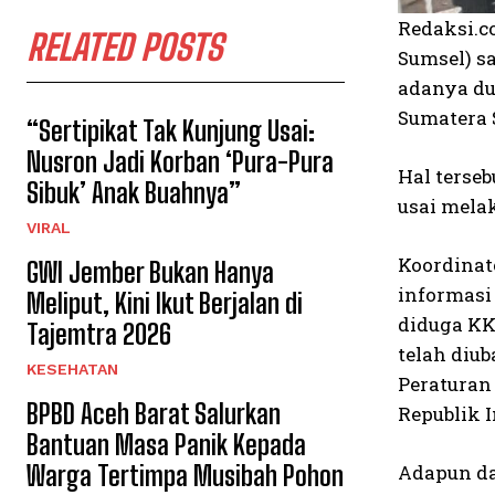
Redaksi.c
RELATED POSTS
Sumsel) s
adanya du
Sumatera 
“Sertipikat Tak Kunjung Usai:
Nusron Jadi Korban ‘Pura-Pura
Hal terse
Sibuk’ Anak Buahnya”
usai melak
VIRAL
Koordinat
GWI Jember Bukan Hanya
informasi
Meliput, Kini Ikut Berjalan di
diduga KK
Tajemtra 2026
telah diu
KESEHATAN
Peraturan
BPBD Aceh Barat Salurkan
Republik 
Bantuan Masa Panik Kepada
Warga Tertimpa Musibah Pohon
Adapun da