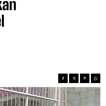
kan
l