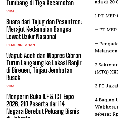
ada di 20 
Tumbang di Tiga Kecamatan
VIRAL
1 PT. MEP 
Suara dari Tajug dan Pesantren:
Merajut Kedamaian Bangsa
— PT MEP 
Lewat Dzikir Nasional
— Pengada
PEMERINTAHAN
Melangga
Wagub Aceh dan Wapres Gibran
Turun Langsung ke Lokasi Banjir
2.Sekreta
di Bireuen, Tinjau Jembatan
(MTQ) XXX
Rusak
3.PT Jakab
VIRAL
Menperin Buka ILF & IGT Expo
4.Bagian 
2026, 210 Peserta dari 14
Walikota 
Negara Berebut Peluang Bisnis
sebesar R