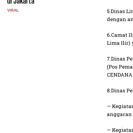
di Jakarta
VIRAL
5.Dinas L
dengan an
6.Camat I
Lima Ilir)
7.Dinas P
(Pos Pema
CENDANA
8.Dinas P
— Kegiata
anggaran 
— Kegiata