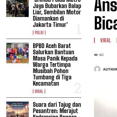
Ans
Jaya Bubarkan Balap
Liar, Sembilan Motor
Bic
Diamankan di
Jakarta Timur*
POLRI
VIRAL
BPBD Aceh Barat
Salurkan Bantuan
682
Masa Panik Kepada
Warga Tertimpa
AUTHOR
Musibah Pohon
Tumbang di Tiga
Kecamatan
VIRAL
Suara dari Tajug dan
Pesantren: Merajut