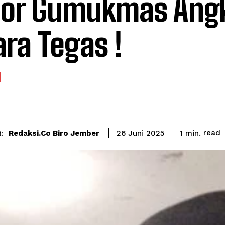
or Gumukmas Ang
ara Tegas !
read
Redaksi.co Biro Jember
1
min.
26 Juni 2025
: