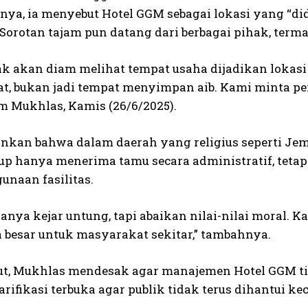
ya, ia menyebut Hotel GGM sebagai lokasi yang “di
 Sorotan tajam pun datang dari berbagai pihak, term
ak akan diam melihat tempat usaha dijadikan lokasi 
hat, bukan jadi tempat menyimpan aib. Kami minta pe
m Mukhlas, Kamis (26/6/2025).
nkan bahwa dalam daerah yang religius seperti Jemb
up hanya menerima tamu secara administratif, teta
unaan fasilitas.
anya kejar untung, tapi abaikan nilai-nilai moral.
a besar untuk masyarakat sekitar,” tambahnya.
jut, Mukhlas mendesak agar manajemen Hotel GGM ti
rifikasi terbuka agar publik tidak terus dihantui ke