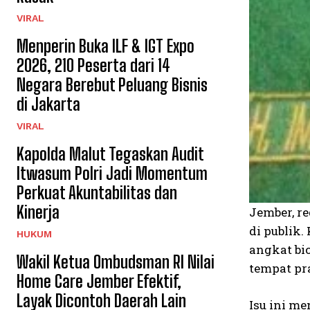
VIRAL
Menperin Buka ILF & IGT Expo
2026, 210 Peserta dari 14
Negara Berebut Peluang Bisnis
di Jakarta
VIRAL
Kapolda Malut Tegaskan Audit
Itwasum Polri Jadi Momentum
Perkuat Akuntabilitas dan
Kinerja
Jember, r
di publik
HUKUM
angkat bi
Wakil Ketua Ombudsman RI Nilai
tempat pr
Home Care Jember Efektif,
Layak Dicontoh Daerah Lain
Isu ini m