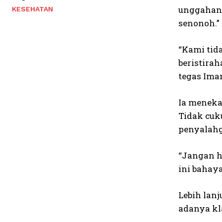
unggahann
KESEHATAN
senonoh.”
“Kami tid
beristira
tegas Ima
Ia meneka
Tidak cuk
penyalahg
“Jangan h
ini bahay
Lebih lan
adanya kla