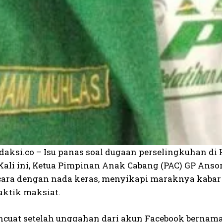
edaksi.co – Isu panas soal dugaan perselingkuhan 
. Kali ini, Ketua Pimpinan Anak Cabang (PAC) GP A
cara dengan nada keras, menyikapi maraknya kabar 
aktik maksiat.
encuat setelah unggahan dari akun Facebook bernama 