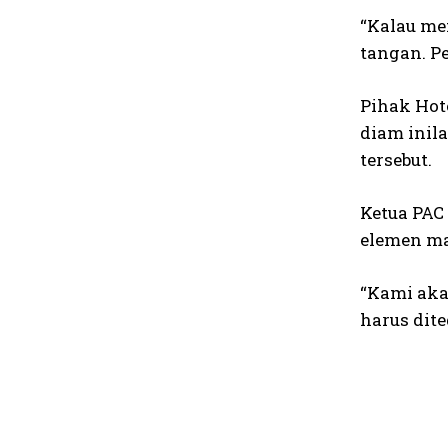
“Kalau me
tangan. P
Pihak Hot
diam inil
tersebut.
Ketua PAC
elemen ma
“Kami aka
harus dit