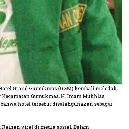
di Hotel Grand Gumukmas (GGM) kembali meledak
nsor Kecamatan Gumukmas, H. Imam Mukhlas,
bahwa hotel tersebut disalahgunakan sebagai
Raihan viral di media sosial. Dalam