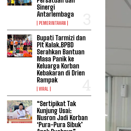
Persatuan dan
Sinergi
Antarlembaga
PEMERINTAHAN
Bupati Tarmizi dan
Plt Kalak.BPBD
Serahkan Bantuan
Masa Panik ke
Keluarga Korban
Kebakaran di Drien
Rampak
VIRAL
“Sertipikat Tak
Kunjung Usai:
Nusron Jadi Korban
‘Pura-Pura Sibuk’