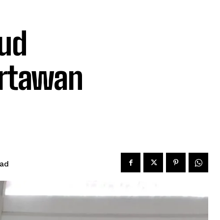
jud
artawan
ead