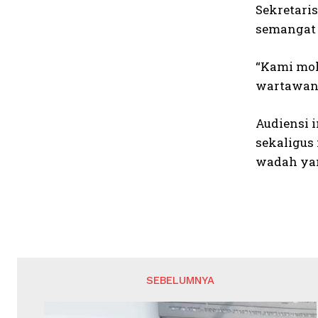
Sekretari
semangat 
“Kami moh
wartawan 
Audiensi 
sekaligus
wadah yan
SEBELUMNYA