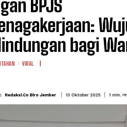
gan BPJS
enagakerjaan: Wu
lindungan bagi W
NTAHAN
VIRAL
r
Redaksi.co Biro Jember
1
min.
13 Oktober 2025
: