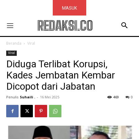
MASUK
REDAKSI.CO
Beranda
Viral
Viral
Diduga Terlibat Korupsi,
Kades Jembatan Kembar
Dicopot dari Jabatan
Penulis
Suhaili .
-
16 Mei 2025
469
0