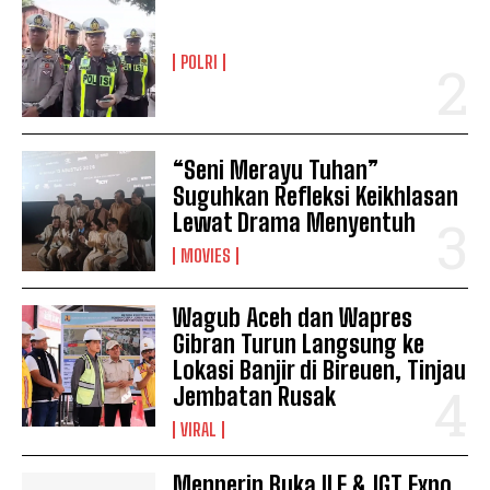
POLRI
“Seni Merayu Tuhan”
Suguhkan Refleksi Keikhlasan
Lewat Drama Menyentuh
MOVIES
Wagub Aceh dan Wapres
Gibran Turun Langsung ke
Lokasi Banjir di Bireuen, Tinjau
Jembatan Rusak
VIRAL
Menperin Buka ILF & IGT Expo