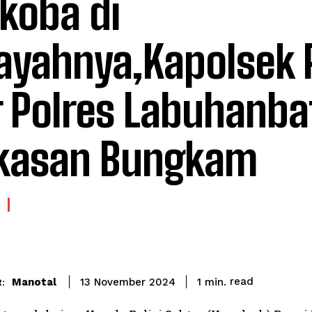
koba di
ayahnya,Kapolsek 
ir Polres Labuhanba
kasan Bungkam
read
Manotal
1
min.
13 November 2024
: