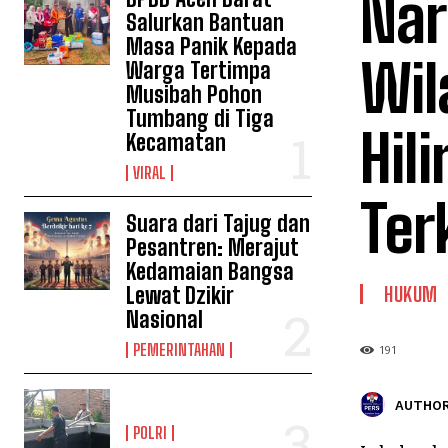
Nar
Salurkan Bantuan
Masa Panik Kepada
Wil
Warga Tertimpa
Musibah Pohon
Tumbang di Tiga
Hil
Kecamatan
VIRAL
Ter
Suara dari Tajug dan
Pesantren: Merajut
Kedamaian Bangsa
Lewat Dzikir
HUKUM
Nasional
PEMERINTAHAN
191
AUTHOR
POLRI