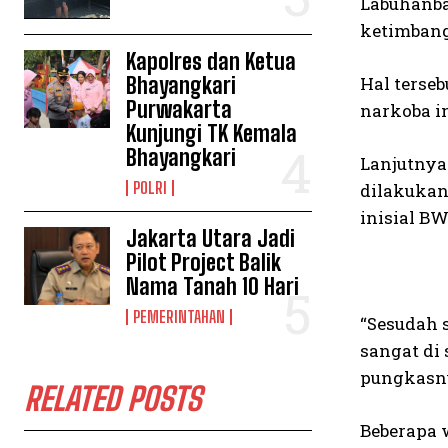
Labuhanba
ketimbang
Kapolres dan Ketua
Bhayangkari
Hal terse
Purwakarta
narkoba in
Kunjungi TK Kemala
Bhayangkari
Lanjutnya 
POLRI
dilakukan
inisial BW
Jakarta Utara Jadi
Pilot Project Balik
Nama Tanah 10 Hari
PEMERINTAHAN
“Sesudah s
sangat di
pungkasn
RELATED POSTS
Beberapa 