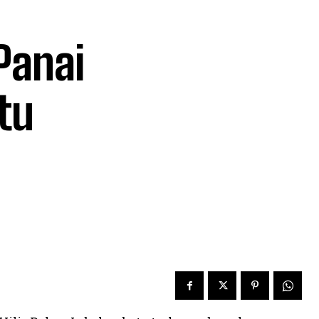
Panai
tu