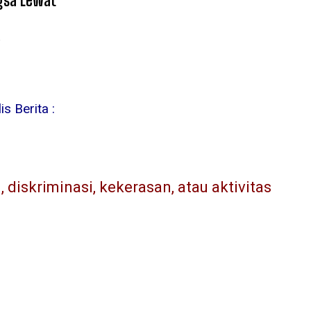
gsa Lewat
6
s Berita :
diskriminasi, kekerasan, atau aktivitas