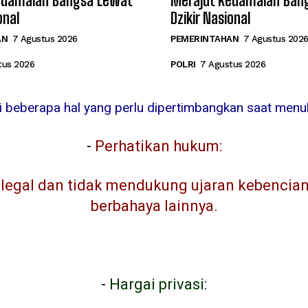
edamaian Bangsa Lewat
Merajut Kedamaian Ban
onal
Dzikir Nasional
AN
7 Agustus 2026
PEMERINTAHAN
7 Agustus 202
tus 2026
POLRI
7 Agustus 2026
ni beberapa hal yang perlu dipertimbangkan saat menuli
-
Perhatikan hukum:
egal dan tidak mendukung ujaran kebencian, 
berbahaya lainnya.
-
Hargai privasi: