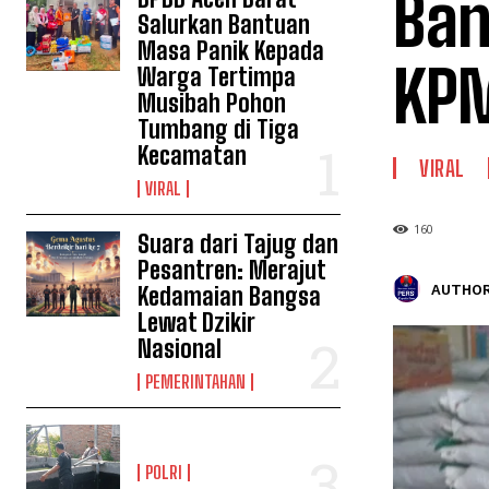
Ban
Salurkan Bantuan
Masa Panik Kepada
KP
Warga Tertimpa
Musibah Pohon
Tumbang di Tiga
Kecamatan
VIRAL
VIRAL
160
Suara dari Tajug dan
Pesantren: Merajut
AUTHOR
Kedamaian Bangsa
Lewat Dzikir
Nasional
PEMERINTAHAN
POLRI