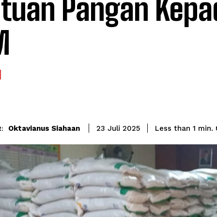
tuan Pangan Kepa
M
Oktavianus Siahaan
Less than 1
min.
23 Juli 2025
: