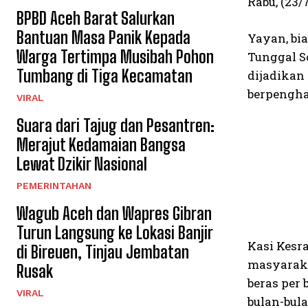
Rabu, (23/
BPBD Aceh Barat Salurkan
Bantuan Masa Panik Kepada
Yayan, bi
Warga Tertimpa Musibah Pohon
Tunggal S
Tumbang di Tiga Kecamatan
dijadikan
berpengha
VIRAL
Suara dari Tajug dan Pesantren:
Merajut Kedamaian Bangsa
Lewat Dzikir Nasional
PEMERINTAHAN
Wagub Aceh dan Wapres Gibran
Turun Langsung ke Lokasi Banjir
Kasi Kesra
di Bireuen, Tinjau Jembatan
masyaraka
Rusak
beras per 
VIRAL
bulan-bul