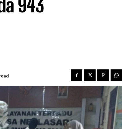
da 943
read