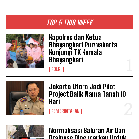
TOP 5 THIS WEEK
Kapolres dan Ketua
Bhayangkari Purwakarta
Kunjungi TK Kemala
Bhayangkari
POLRI
Jakarta Utara Jadi Pilot
Project Balik Nama Tanah 10
Hari
PEMERINTAHAN
Normalisasi Saluran Air Dan
Drainase Digencarkan Untuk