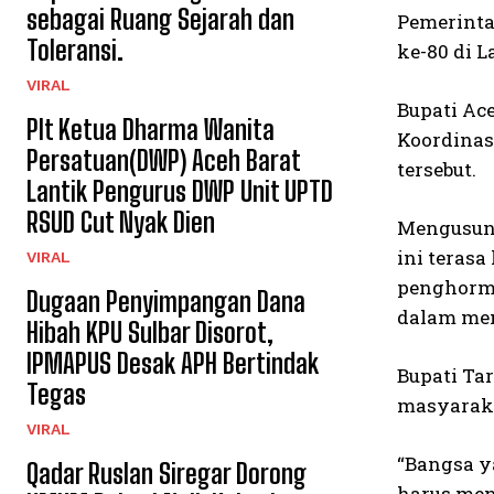
sebagai Ruang Sejarah dan
Pemerinta
Toleransi.
ke-80 di 
VIRAL
Bupati Ac
Plt Ketua Dharma Wanita
Koordinas
Persatuan(DWP) Aceh Barat
tersebut.
Lantik Pengurus DWP Unit UPTD
RSUD Cut Nyak Dien
Mengusung
ini teras
VIRAL
penghorma
Dugaan Penyimpangan Dana
dalam me
Hibah KPU Sulbar Disorot,
IPMAPUS Desak APH Bertindak
Bupati Ta
Tegas
masyaraka
VIRAL
“Bangsa y
Qadar Ruslan Siregar Dorong
harus men