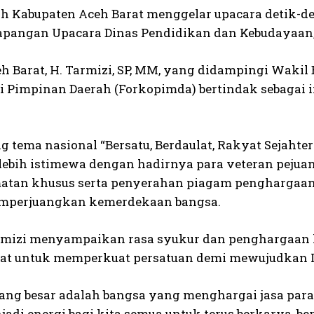
h Kabupaten Aceh Barat menggelar upacara detik-d
Lapangan Upacara Dinas Pendidikan dan Kebudayaan,
eh Barat, H. Tarmizi, SP, MM, yang didampingi Wakil
i Pimpinan Daerah (Forkopimda) bertindak sebagai i
 tema nasional “Bersatu, Berdaulat, Rakyat Sejahter
a lebih istimewa dengan hadirnya para veteran pej
tan khusus serta penyerahan piagam penghargaan se
mperjuangkan kemerdekaan bangsa.
rmizi menyampaikan rasa syukur dan penghargaan k
t untuk memperkuat persatuan demi mewujudkan Ind
ang besar adalah bangsa yang menghargai jasa pa
jadi energi bagi kita semua untuk terus berkarya, b