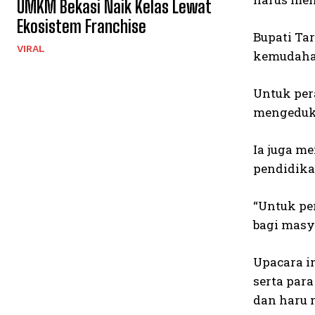
UMKM Bekasi Naik Kelas Lewat
Ekosistem Franchise
Bupati Ta
VIRAL
kemudahan
Untuk per
mengeduka
Ia juga m
pendidika
“Untuk pe
bagi masy
Upacara in
serta par
dan haru 