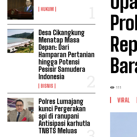
Upa
HUKUM
Pro
Desa Cikangkung
Rep
Menatap Masa
Depan: Dari
Hamparan Pertanian
Bar
hingga Potensi
Pesisir Samudera
Indonesia
BISNIS
111
VIRAL
Polres Lumajang
kunci Pergerakan
api di ranupani
Antisipasi karhutla
TNBTS Meluas