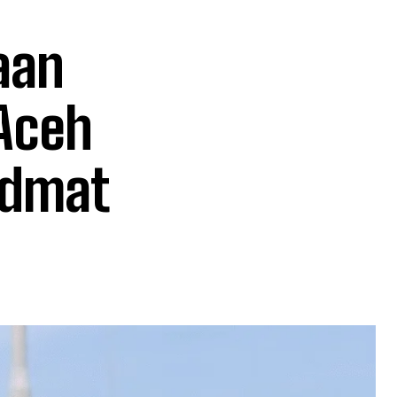
aan
 Aceh
idmat