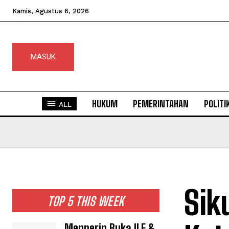
Kamis, Agustus 6, 2026
MASUK
HUKUM
PEMERINTAHAN
POLITI
ALL
Sik
TOP 5 THIS WEEK
Menperin Buka ILF &