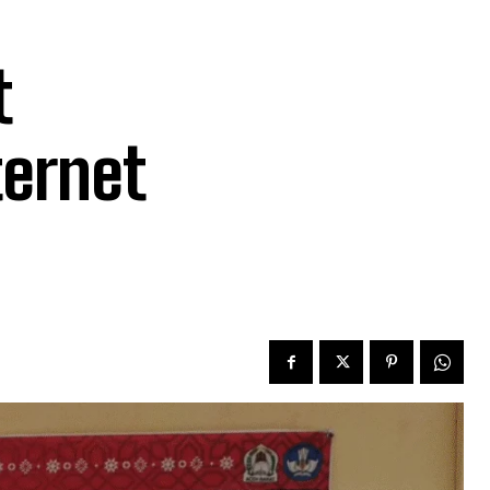
t
ternet