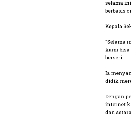
selama in
berbasis 
Kepala Se
“Selama i
kami bisa
berseri.
Ia menyam
didik mer
Dengan pe
internet k
dan setar