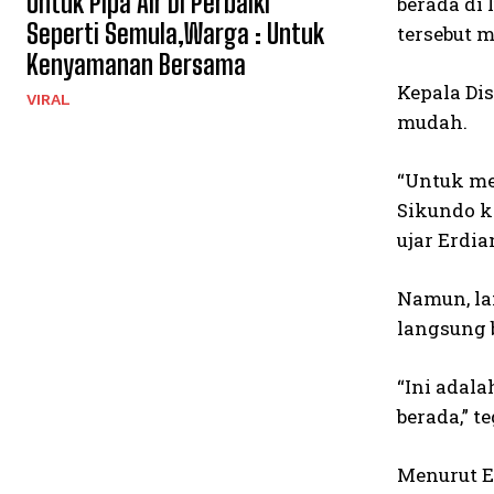
Untuk Pipa Air Di Perbaiki
berada di
Seperti Semula,Warga : Untuk
tersebut m
Kenyamanan Bersama
Kepala Di
VIRAL
mudah.
“Untuk me
Sikundo k
ujar Erdia
Namun, lan
langsung 
“Ini adal
berada,” t
Menurut Er