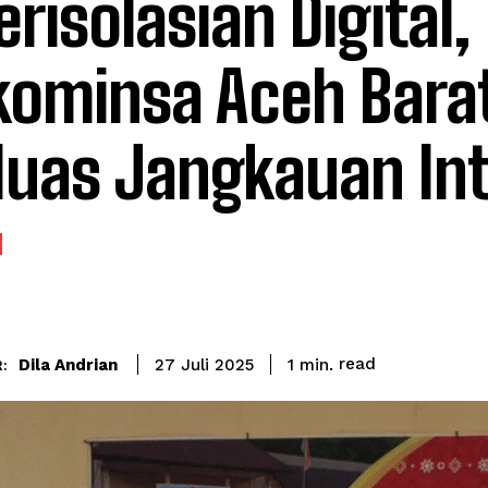
erisolasian Digital,
kominsa Aceh Bara
luas Jangkauan In
read
Dila Andrian
1
min.
27 Juli 2025
: