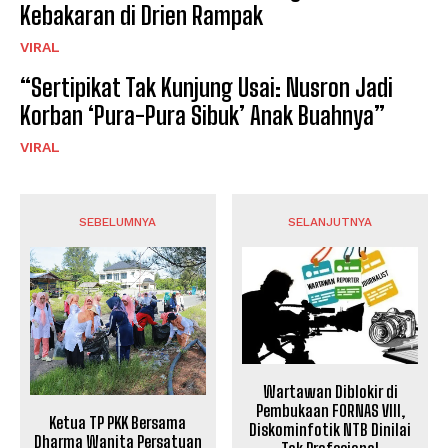
Kebakaran di Drien Rampak
VIRAL
“Sertipikat Tak Kunjung Usai: Nusron Jadi
Korban ‘Pura-Pura Sibuk’ Anak Buahnya”
VIRAL
SEBELUMNYA
SELANJUTNYA
Wartawan Diblokir di
Pembukaan FORNAS VIII,
Ketua TP PKK Bersama
Diskominfotik NTB Dinilai
Dharma Wanita Persatuan