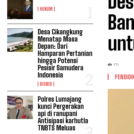
Des
HUKUM
Ban
Desa Cikangkung
unt
Menatap Masa
Depan: Dari
Hamparan Pertanian
hingga Potensi
171
Pesisir Samudera
Indonesia
PENDIDI
BISNIS
Polres Lumajang
kunci Pergerakan
api di ranupani
Antisipasi karhutla
TNBTS Meluas