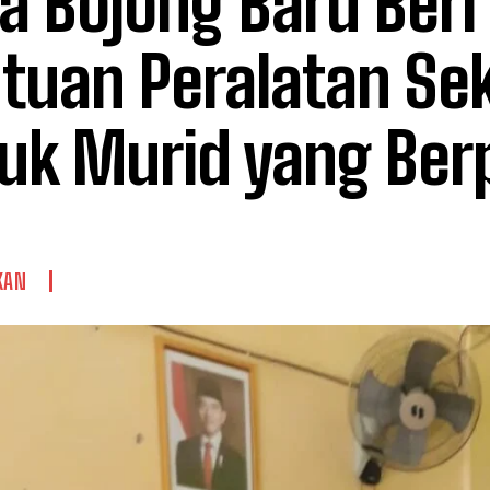
a Bojong Baru Beri
tuan Peralatan Se
uk Murid yang Ber
KAN