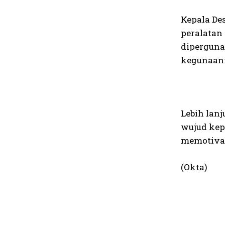
Kepala Des
peralatan
diperguna
kegunaann
Lebih lanj
wujud kep
memotivas
(Okta)