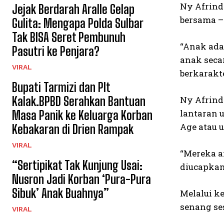
Ny Afrind
Jejak Berdarah Aralle Gelap
bersama –
Gulita: Mengapa Polda Sulbar
Tak BISA Seret Pembunuh
“Anak ada
Pasutri ke Penjara?
anak seca
VIRAL
berkarakte
Bupati Tarmizi dan Plt
Ny Afrind
Kalak.BPBD Serahkan Bantuan
lantaran 
Masa Panik ke Keluarga Korban
Age atau 
Kebakaran di Drien Rampak
VIRAL
“Mereka a
“Sertipikat Tak Kunjung Usai:
diucapkan
Nusron Jadi Korban ‘Pura-Pura
Sibuk’ Anak Buahnya”
Melalui k
senang se
VIRAL