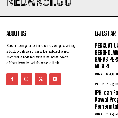
REDAKSI.CO
ABOUT US
LATEST ART
PERKUAT U
Each template in our ever growing
studio library can be added and
BERSHOLAW
moved around within any page
BAHAS PER
effortlessly with one click.
NEGERI
VIRAL
8 Agus
POLRI
7 Agus
IPHI dan F
Kawal Pro
Pemerinta
VIRAL
7 Agus