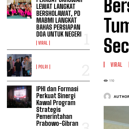
Ber
LEWAT LANGKAT
BERSHOLAWAT, PD
Tu
MABMI LANGKAT
BAHAS PERSIAPAN
DOA UNTUK NEGERI
Sec
VIRAL
VIRAL
POLRI
110
IPHI dan Formasi
Perkuat Sinergi
AUTHOR
Kawal Program
Strategis
Pemerintahan
Prabowo-Gibran