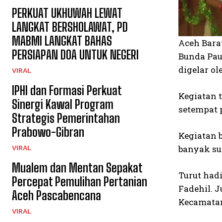
PERKUAT UKHUWAH LEWAT
LANGKAT BERSHOLAWAT, PD
MABMI LANGKAT BAHAS
Aceh Bara
PERSIAPAN DOA UNTUK NEGERI
Bunda Pau
digelar o
VIRAL
IPHI dan Formasi Perkuat
Kegiatan 
Sinergi Kawal Program
setempat 
Strategis Pemerintahan
Prabowo-Gibran
Kegiatan 
banyak su
VIRAL
Mualem dan Mentan Sepakat
Turut had
Percepat Pemulihan Pertanian
Fadehil. 
Aceh Pascabencana
Kecamatan
VIRAL