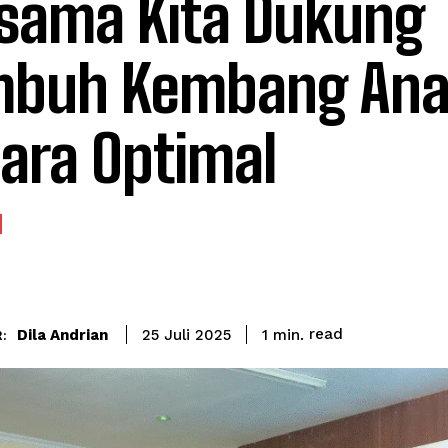
sama Kita Dukung
mbuh Kembang Ana
ara Optimal
read
Dila Andrian
1
min.
25 Juli 2025
: